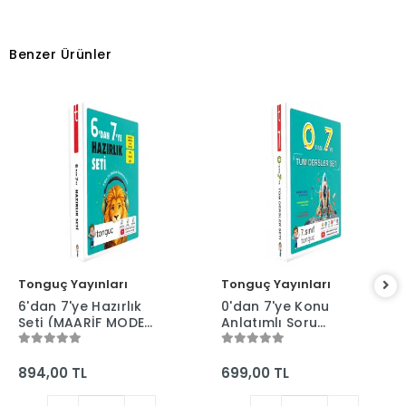
Benzer Ürünler
Tonguç Yayınları
Tonguç Yayınları
6'dan 7'ye Hazırlık
0'dan 7'ye Konu
Seti (MAARİF MODEL)
Anlatımlı Soru
- Tonguç Yayınları
Bankası Seti
(MAARİF MODEL) -
Tonguç Yayınları
894,00 TL
699,00 TL