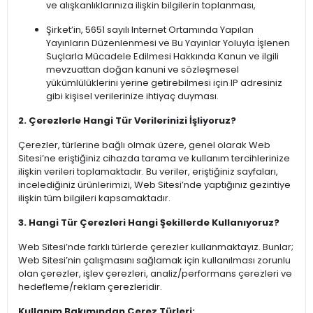
ve alışkanlıklarınıza ilişkin bilgilerin toplanması,
Şirket’in, 5651 sayılı Internet Ortamında Yapılan
Yayınların Düzenlenmesi ve Bu Yayınlar Yoluyla İşlenen
Suçlarla Mücadele Edilmesi Hakkında Kanun ve ilgili
mevzuattan doğan kanuni ve sözleşmesel
yükümlülüklerini yerine getirebilmesi için IP adresiniz
gibi kişisel verilerinize ihtiyaç duyması.
2. Çerezlerle Hangi Tür Verilerinizi İşliyoruz?
Çerezler, türlerine bağlı olmak üzere, genel olarak Web
Sitesi’ne eriştiğiniz cihazda tarama ve kullanım tercihlerinize
ilişkin verileri toplamaktadır. Bu veriler, eriştiğiniz sayfaları,
incelediğiniz ürünlerimizi, Web Sitesi’nde yaptığınız gezintiye
ilişkin tüm bilgileri kapsamaktadır.
3. Hangi Tür Çerezleri Hangi Şekillerde Kullanıyoruz?
Web Sitesi’nde farklı türlerde çerezler kullanmaktayız. Bunlar;
Web Sitesi’nin çalışmasını sağlamak için kullanılması zorunlu
olan çerezler, işlev çerezleri, analiz/performans çerezleri ve
hedefleme/reklam çerezleridir.
Kullanım Bakımından Çerez Türleri: