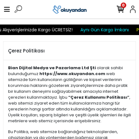
r
r
r
r
r r r
0
Alışverişlerinizde Kargo ÜCRETSİZ!
Aynı Gün Kargo İmkanı
Pa
Çerez Politikası
Bian Dijital Medya ve Pazarlama Ltd Şti
olarak sahibi
bulunduğumuz
https://www.okuyandan.com
web
sitemizde tüm kullanıcıların gizliliğinin ve kişisel verilerinin
korunması haklarını gözeterek ziyaretçilerimize daha pratik
bir kullanım deneyimi sağlayabilmek amacıyla internet
çerezleri kullanmaktayız. İşbu
“Çerez Kullanımı Politikası”
,
web sitemizi ziyaret eden tüm kullanıcılarımıza hangi tür
çerezlerin hangi şartlar altında kullanıldığını açıklamaktadır.
Üyelik koşulları, sipariş bilgileri ve çeşitli üyelik işlemleri ile ilgili
metinlere web sitemiz içerisinde erişebilirsiniz.
Bu Politika, web sitemize bağlandığınız teknolojilerden,
cihazlardan ya da yöntemlerden bağımsız olarak