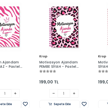
Krop
Krop
n Ajandam
Motivasyon Ajandam
Moti
YAZ - Pastel
PEMBE SİYAH - Pastel
SİYAH
erlı -
Seri - Stickerlı -
Seri -
160 Sayfa -
Tarihsiz - 160 Sayfa -
Tarih
k
Sert Kapak
Sert 
199,00 TL
199,
ete Ekle
Sepete Ekle