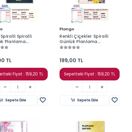
go
Plango
piralli Spiralli
Renkli Çiçekler Spiralli
ük Planlama
Günlük Planlama
ri - 100 Sayfa -
Defteri - 100 Sayfa -
 Planlayıcı Defter
17x24 Planlayıcı Defter
00 TL
199,00 TL
tteki Fiyat : 159,20 TL
Sepetteki Fiyat : 159,20 TL
Sepete Ekle
Sepete Ekle