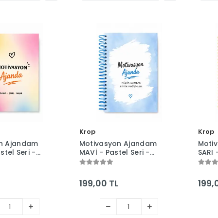
Krop
Krop
n Ajandam
Motivasyon Ajandam
Moti
stel Seri -
MAVİ - Pastel Seri -
SARI 
Tarihsiz -
Stickerlı - Tarihsiz -
Sticke
- Sert Kapak
160 Sayfa - Sert Kapak
160 S
199,00 TL
199,