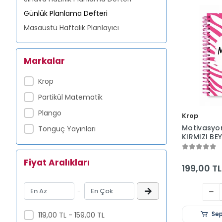
Günlük Planlama Defteri
Masaüstü Haftalık Planlayıcı
Markalar
Krop
Partikül Matematik
Plango
Krop
Motivasyo
Tonguç Yayınları
KIRMIZI BE
Seri - Stick
Tarihsiz - 
Fiyat Aralıkları
Sert Kapa
199,00 TL
-
Sep
119,00 TL - 159,00 TL