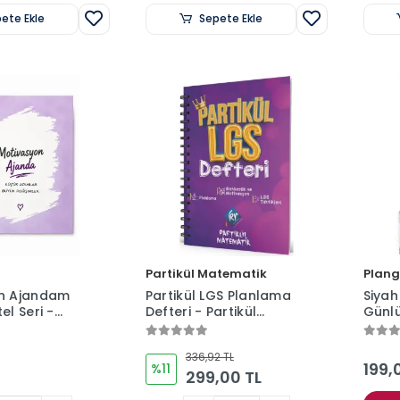
ete Ekle
Sepete Ekle
Partikül Matematik
Plan
n Ajandam
Partikül LGS Planlama
Siyah 
el Seri -
Defteri - Partikül
Günl
Tarihsiz -
Matematik - KR
Defte
- Sert Kapak
Akademi
17x24
336,92 TL
199,
%11
299,00 TL