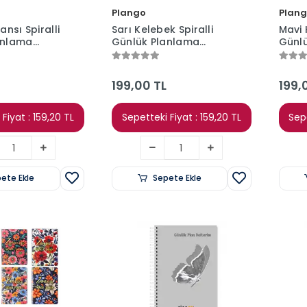
Plango
Plan
ansı Spiralli
Sarı Kelebek Spiralli
Mavi 
anlama
Günlük Planlama
Günl
00 Sayfa -
Defteri - 100 Sayfa -
Defte
layıcı Defter
17x24 Planlayıcı Defter
17x24
199,00 TL
199,
Fiyat : 159,20 TL
Sepetteki Fiyat : 159,20 TL
Sepe
ete Ekle
Sepete Ekle