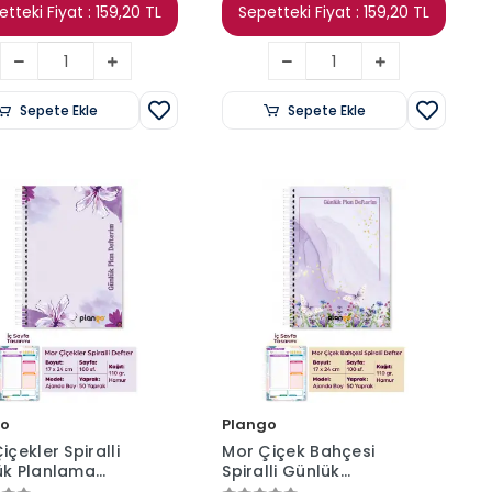
tteki Fiyat : 159,20 TL
Sepetteki Fiyat : 159,20 TL
Sepete Ekle
Sepete Ekle
go
Plango
içekler Spiralli
Mor Çiçek Bahçesi
ük Planlama
Spiralli Günlük
ri - 100 Sayfa -
Planlama Defteri - 100