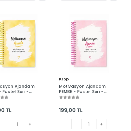
Krop
vasyon Ajandam
Motivasyon Ajandam
- Pastel Seri -
PEMBE - Pastel Seri -
rlı - Tarihsiz -
Stickerlı - Tarihsiz -
ayfa - Sert Kapak
160 Sayfa - Sert Kapak
00 TL
199,00 TL