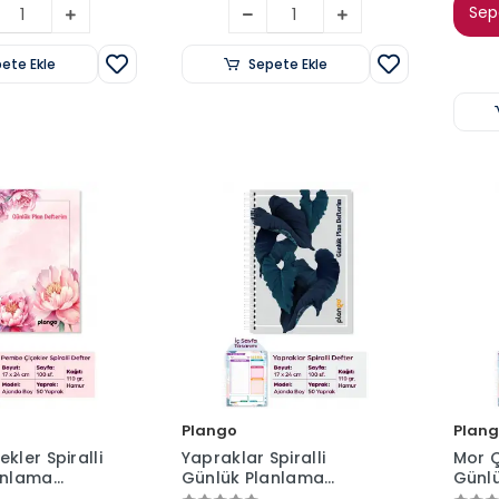
Sepe
ete Ekle
Sepete Ekle
Plango
Plan
kler Spiralli
Yapraklar Spiralli
Mor Ç
anlama
Günlük Planlama
Günl
00 Sayfa -
Defteri - 100 Sayfa -
Defte