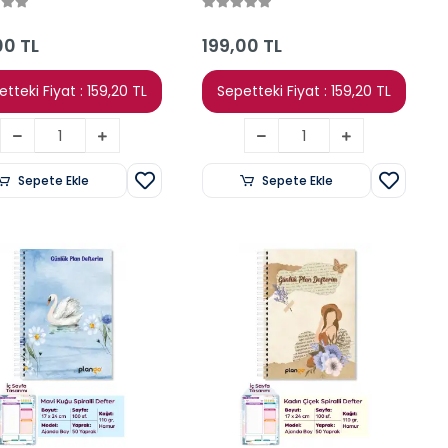
 Planlayıcı Defter
Sayfa - 17x24
Planlayıcı Defter
00 TL
199,00 TL
tteki Fiyat : 159,20 TL
Sepetteki Fiyat : 159,20 TL
Sepete Ekle
Sepete Ekle