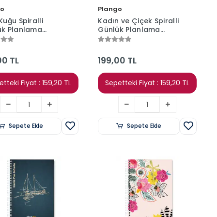
go
Plango
Kuğu Spiralli
Kadın ve Çiçek Spiralli
ük Planlama
Günlük Planlama
ri - 100 Sayfa -
Defteri - 100 Sayfa -
 Planlayıcı Defter
17x24 Planlayıcı Defter
00 TL
199,00 TL
tteki Fiyat : 159,20 TL
Sepetteki Fiyat : 159,20 TL
Sepete Ekle
Sepete Ekle