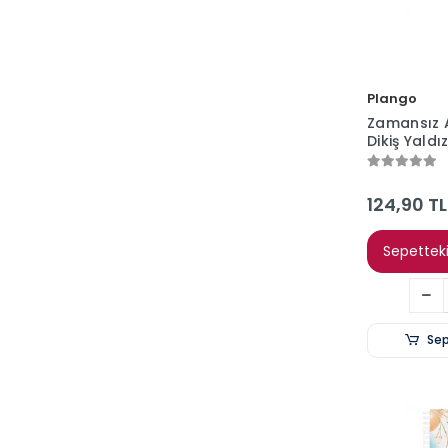
Plango
Zamansız 
Dikiş Yaldız
17x24 Ajan
ADET FİYAT
124,90 TL
Sepetteki
Sep