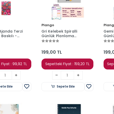
Plango
Plan
Ajanda Terzi
Gri Kelebek Spiralli
Gemi S
 Baskılı -
Günlük Planlama
Günl
da Boy (1
Defteri - 100 Sayfa -
Defte
IDIR)
17x24 Planlayıcı Defter
17x24
199,00 TL
199,
 Fiyat : 99,92 TL
Sepetteki Fiyat : 159,20 TL
Sepe
ete Ekle
Sepete Ekle