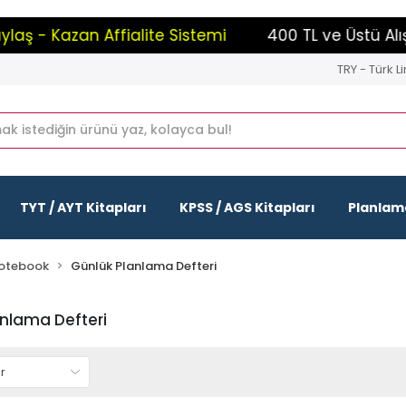
Kazan Affialite Sistemi
400 TL ve Üstü Alışverişl
TRY - Türk Li
TYT / AYT Kitapları
KPSS / AGS Kitapları
Planlama
Notebook
Günlük Planlama Defteri
nlama Defteri