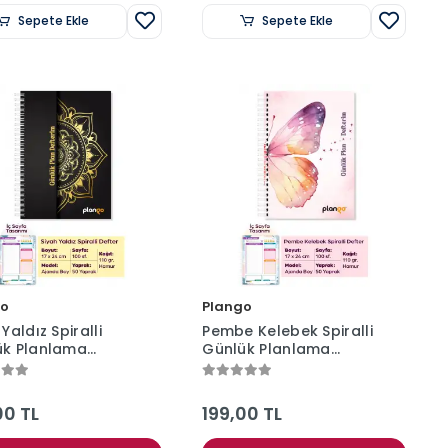
Sepete Ekle
Sepete Ekle
go
Plango
Yaldız Spiralli
Pembe Kelebek Spiralli
ük Planlama
Günlük Planlama
ri - 100 Sayfa -
Defteri - 100 Sayfa -
 Planlayıcı Defter
17x24 Planlayıcı Defter
00 TL
199,00 TL