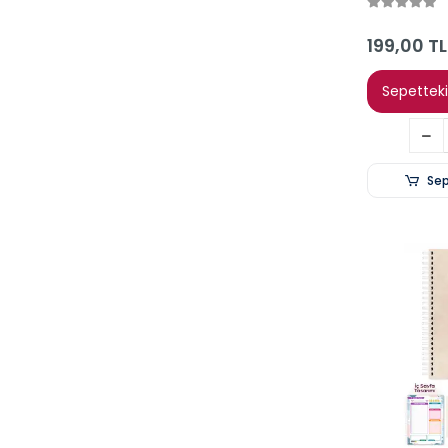
17x24 Plan
199,00 TL
Sepetteki 
Sep