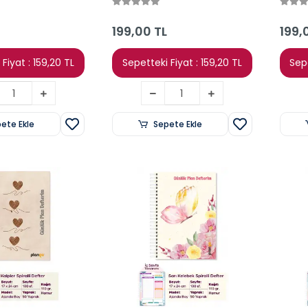
layıcı Defter
17x24 Planlayıcı Defter
17x24
199,00 TL
199,
Fiyat : 159,20 TL
Sepetteki Fiyat : 159,20 TL
Sepe
ete Ekle
Sepete Ekle