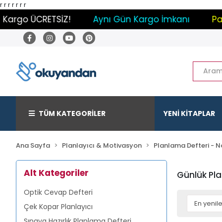
r
r
r
r
r r r
 ÜCRETSİZ!
Aynı Gün Kargo İmkanı
Paylaş - 
TÜM KATEGORİLER
YENİ KİTAPLAR
Ana Sayfa
Planlayıcı & Motivasyon
Planlama Defteri - 
Alt Kategoriler
Günlük Pla
Optik Cevap Defteri
Çek Kopar Planlayıcı
Sınava Hazırlık Planlama Defteri