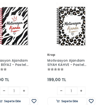
Krop
vasyon Ajandam
Motivasyon Ajandam
 BEYAZ - Pastel
SİYAH KAHVE - Pastel
 Stickerlı -
Seri - Stickerlı -
siz - 160 Sayfa -
Tarihsiz - 160 Sayfa -
Kapak
Sert Kapak
00 TL
199,00 TL
Sepete Ekle
Sepete Ekle