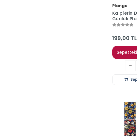
Plango
Kalplerin D
Günlük Pl
Defteri - 1
17x24 Plan
199,00 TL
Sepetteki 
Sep