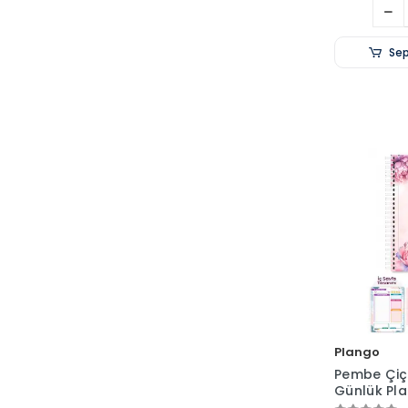
Sep
Plango
Pembe Çiçe
Günlük Pl
Defteri - 1