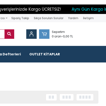
erinizde Kargo ÜCRETSİZ!
Aynı Gün Kargo İmkanı
rası
Sipariş Takip
Sıkça Sorulan Sorular
Yardım
İletişim
Sepetim
0 ürün
-
0,00 TL
 Defterleri
OUTLET KİTAPLAR