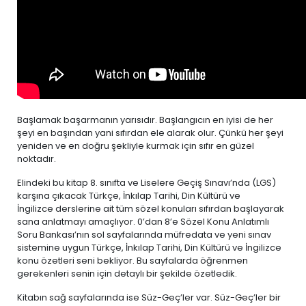
Başlamak başarmanın yarısıdır. Başlangıcın en iyisi de her
şeyi en başından yani sıfırdan ele alarak olur. Çünkü her şeyi
yeniden ve en doğru şekliyle kurmak için sıfır en güzel
noktadır.
Elindeki bu kitap 8. sınıfta ve Liselere Geçiş Sınavı’nda (LGS)
karşına çıkacak Türkçe, İnkılap Tarihi, Din Kültürü ve
İngilizce derslerine ait tüm sözel konuları sıfırdan başlayarak
sana anlatmayı amaçlıyor. 0’dan 8’e Sözel Konu Anlatımlı
Soru Bankası’nın sol sayfalarında müfredata ve yeni sınav
sistemine uygun Türkçe, İnkılap Tarihi, Din Kültürü ve İngilizce
konu özetleri seni bekliyor. Bu sayfalarda öğrenmen
gerekenleri senin için detaylı bir şekilde özetledik.
Kitabın sağ sayfalarında ise Süz-Geç’ler var. Süz-Geç’ler bir