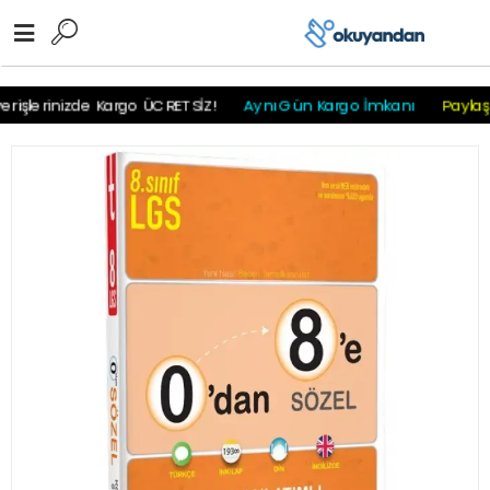
r
r
r
r
r r r
rişlerinizde Kargo ÜCRETSİZ!
Aynı Gün Kargo İmkanı
Paylaş -