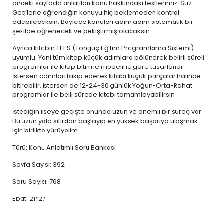
önceki sayfada anlatılan konu hakkındaki testlerimiz. Süz-
Geç’lerle öğrendiğin konuyu hiç beklemeden kontrol
edebileceksin. Böylece konuları adım adım sistematik bir
şekilde öğrenecek ve pekiştirmiş olacaksın.
Ayrıca kitabın TEPS (Tonguç Eğitim Programlama Sistemi)
uyumlu. Yani tüm kitap küçük adımlara bölünerek belirli süreli
programlar ile kitap bitirme modeline göre tasarlandı.
İstersen adımları takip ederek kitabı küçük parçalar halinde
bitirebilir, istersen de 12-24-30 günlük Yoğun-Orta-Rahat
programlar ile belli sürede kitabı tamamlayabilirsin.
İstediğin liseye geçişte önünde uzun ve önemli bir süreç var.
Bu uzun yola sıfırdan başlayıp en yüksek başarıya ulaşmak
için birlikte yürüyelim.
Türü: Konu Anlatımlı Soru Bankası
Sayfa Sayısı: 392
Soru Sayısı: 768
Ebat: 21*27