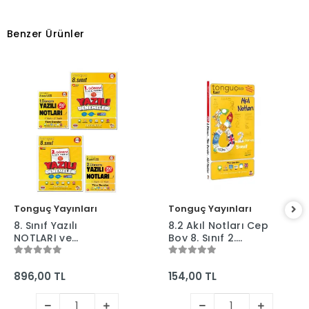
Benzer Ürünler
Tonguç Yayınları
Tonguç Yayınları
8. Sınıf Yazılı
8.2 Akıl Notları Cep
NOTLARI ve
Boy 8. Sınıf 2.
DENEMELERİ - 1 ve 2.
Dönem Ders Notları
Dönem - Tonguç
- Tonguç Yayınları
Yayınları
896,00 TL
154,00 TL