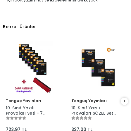
için dört yazılı sınav ve iki deneme sınavı koyduk.
Benzer Ürünler
Tonguç Yayınları
Tonguç Yayınları
10. Sınıf Yazılı
10. Sınıf Yazılı
Provaları Seti - 7
Provaları SÖZEL Set
Kitap 1 ve 2. Dönem
- 3 Kitap 1 ve 2.
+ Sosis Kalem
Dönem - Tonguç
Kutusu
Yayınları
723,97 TL
327,00 TL