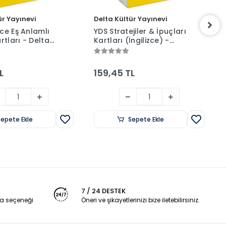
ür Yayınevi
Delta Kültür Yayınevi
zce Eş Anlamlı
YDS Stratejiler & İpuçları
arı - Delta
Kartları (İngilizce) -
ınevi
Delta Kültür Yayınevi
L
159,45 TL
Sepete Ekle
Sepete Ekle
7 / 24 DESTEK
a seçeneği
Öneri ve şikayetlerinizi bize iletebilirsiniz.