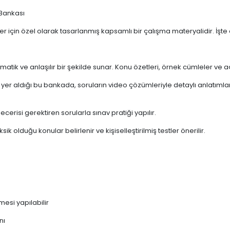
Bankası
r için özel olarak tasarlanmış kapsamlı bir çalışma materyalidir. İşte ö
ematik ve anlaşılır bir şekilde sunar. Konu özetleri, örnek cümleler ve 
r aldığı bu bankada, soruların video çözümleriyle detaylı anlatımlar 
erisi gerektiren sorularla sınav pratiği yapılır.
k olduğu konular belirlenir ve kişiselleştirilmiş testler önerilir.
esi yapılabilir
nı