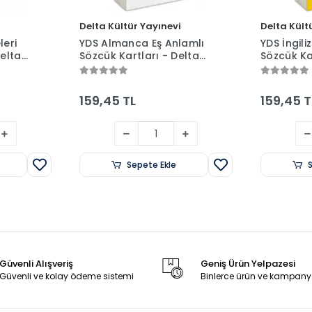
Delta Kültür Yayınevi
Delta Kült
leri
YDS Almanca Eş Anlamlı
YDS İngili
Sözcük Kartları - Delta
Sözcük Kartl
Kültür Yayınevi
Kültür Yay
159,45 TL
159,45 T
Sepete Ekle
Güvenli Alışveriş
Geniş Ürün Yelpazesi
Güvenli ve kolay ödeme sistemi
Binlerce ürün ve kampany