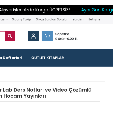
erişlerinizde Kargo ÜCRETSİZ!
Aynı Gün Kargo İm
rası
Sipariş Takip
Sıkça Sorulan Sorular
Yardım
İletişim
Sepetim
0 ürün
-
0,00 TL
 Defterleri
OUTLET KİTAPLAR
Lab Ders Notları ve Video Çözümlü
m Hocam Yayınları