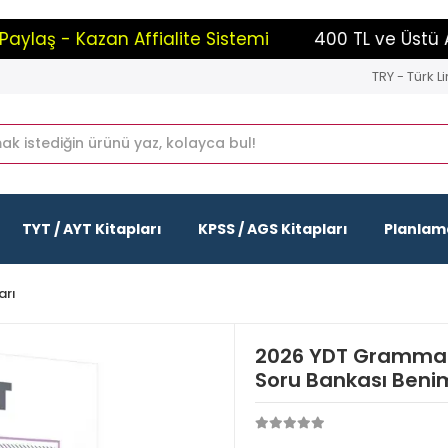
aş - Kazan Affialite Sistemi
400 TL ve Üstü Alışv
TRY - Türk Li
TYT / AYT Kitapları
KPSS / AGS Kitapları
Planlama
arı
2026 YDT Grammar 
Soru Bankası Beni