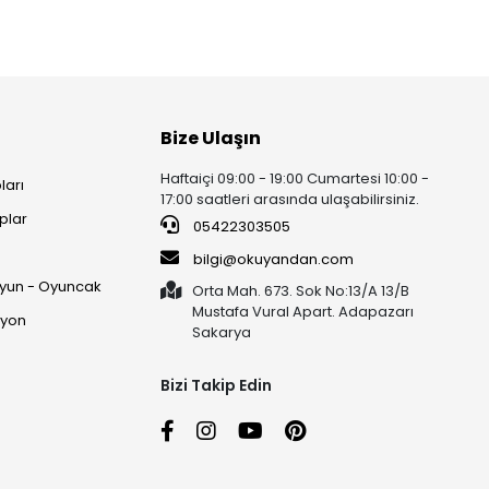
Bize Ulaşın
Haftaiçi 09:00 - 19:00 Cumartesi 10:00 -
ları
17:00 saatleri arasında ulaşabilirsiniz.
plar
05422303505
ı
bilgi@okuyandan.com
 Oyun - Oyuncak
Orta Mah. 673. Sok No:13/A 13/B
Mustafa Vural Apart. Adapazarı
syon
Sakarya
Bizi Takip Edin