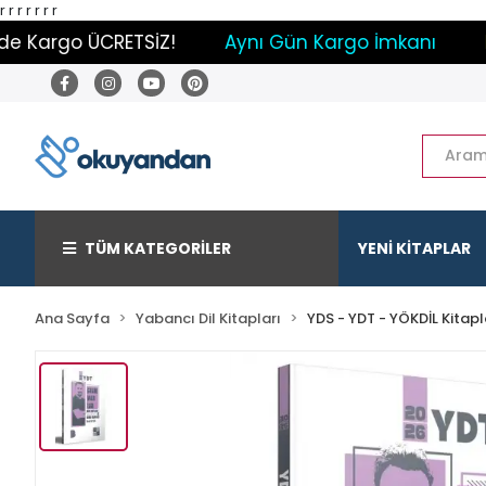
r
r
r
r
r r r
Kargo ÜCRETSİZ!
Aynı Gün Kargo İmkanı
Payl
TÜM KATEGORİLER
YENİ KİTAPLAR
Ana Sayfa
Yabancı Dil Kitapları
YDS - YDT - YÖKDİL Kitapl