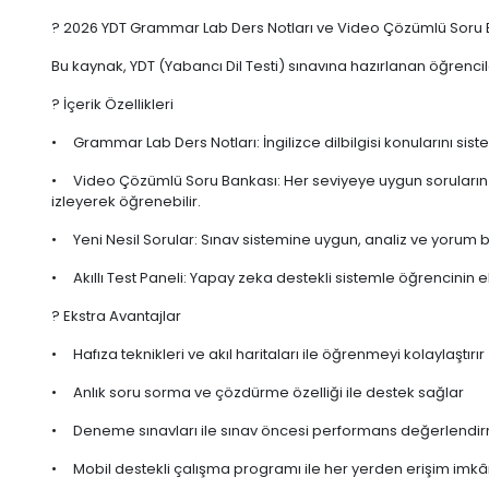
? 2026 YDT Grammar Lab Ders Notları ve Video Çözümlü Soru 
Bu kaynak, YDT (Yabancı Dil Testi) sınavına hazırlanan öğrencile
? İçerik Özellikleri
• Grammar Lab Ders Notları: İngilizce dilbilgisi konularını sist
• Video Çözümlü Soru Bankası: Her seviyeye uygun soruların ye
izleyerek öğrenebilir.
• Yeni Nesil Sorular: Sınav sistemine uygun, analiz ve yorum bec
• Akıllı Test Paneli: Yapay zeka destekli sistemle öğrencinin eksi
? Ekstra Avantajlar
• Hafıza teknikleri ve akıl haritaları ile öğrenmeyi kolaylaştırır
• Anlık soru sorma ve çözdürme özelliği ile destek sağlar
• Deneme sınavları ile sınav öncesi performans değerlendirm
• Mobil destekli çalışma programı ile her yerden erişim imkâ