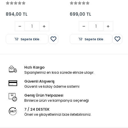
- Tonguç Yayınları
Bankası Seti
(MAARİF MODEL) -
Tonguç Yayınları
894,00 TL
699,00 TL
Sepete Ekle
Sepete Ekle
Hızlı Kargo
Siparişleriniz en kısa sürede elinize ulaşır.
Güvenli Alışveriş
Güvenli ve kolay ödeme sistemi
Geniş Ürün Yelpazesi
Binlerce ürün ve kampanya seçeneği
7 / 24 DESTEK
Öneri ve şikayetlerinizi bize iletebilirsiniz.