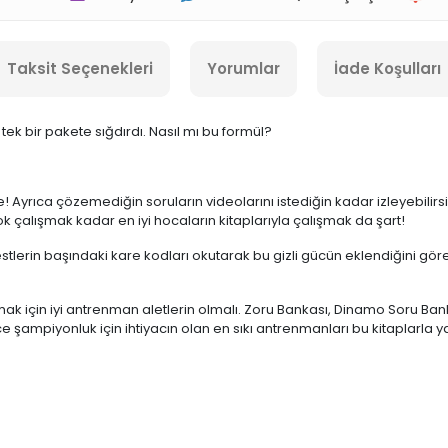
Taksit Seçenekleri
Yorumlar
İade Koşulları
ek bir pakete sığdırdı. Nasıl mı bu formül?
nle! Ayrıca çözemediğin soruların videolarını istediğin kadar izleyebilir
k çalışmak kadar en iyi hocaların kitaplarıyla çalışmak da şart!
 Testlerin başındaki kare kodları okutarak bu gizli gücün eklendiğini gör
şmak için iyi antrenman aletlerin olmalı. Zoru Bankası, Dinamo Soru Bank
ece şampiyonluk için ihtiyacın olan en sıkı antrenmanları bu kitaplarla 