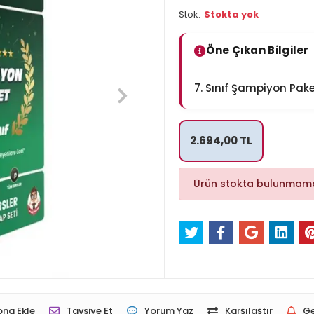
Stok:
Stokta yok
Öne Çıkan Bilgiler
7. Sınıf Şampiyon Pa
2.694,00 TL
Ürün stokta bulunmama
ona Ekle
Tavsiye Et
Yorum Yaz
Karşılaştır
Ge