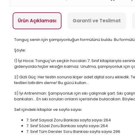
Ürün Açıklaması
Garanti ve Teslimat
Tonguç senin için şampiyonluğun formülünü buldu. Bu formülü t
Şöyle:
1) İyi Hoca: Tonguç’un seçkin hocaları 7. Sınıf kitaplarıyla seni
gidenyolda hiçbir eksiğin kalmaz. Unutma, şampiyonluk için ço
2) Gizli Güç: Her testin sonuna ikişer adet dijital soru ekledik.
testleri bitirdim deme! Bu gücü kullan…
3) İyi Antrenman: Şampiyonluk için sıkı çalışmak şart. Sıkı çalı
bankaları… En sıkı soruları onların içerisinde bulacaksın. Böyl
Set içindeki kitaplar ve sayfa sayısı:
7. Sınıf Sayısal Zoru Bankası sayfa sayısı 264
7. Sınıf Sözel Zoru Bankası sayfa sayısı 264
7. Sınıf Tüm Dersler Soru Bankası sayfa sayısı 296