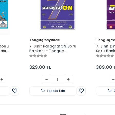
Tonguç Yayınları
Tonguç Ya
 Konu
7. Sınıf ParagrafON Soru
7. Sınıf D
kası
Bankası - Tonguç
Soru Ban
Yayınları
Yayınları
329,00 TL
309,00 
Sepete Ekle