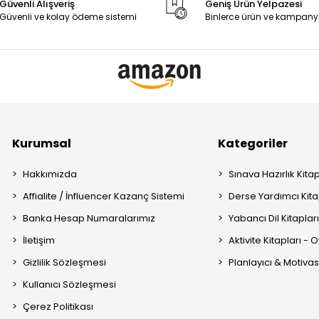
Güvenli Alışveriş
Geniş Ürün Yelpazesi
Güvenli ve kolay ödeme sistemi
Binlerce ürün ve kampany
Kurumsal
Kategoriler
Hakkımızda
Sınava Hazırlık Kitap
Affialite / İnfluencer Kazanç Sistemi
Derse Yardımcı Kita
Banka Hesap Numaralarımız
Yabancı Dil Kitaplar
İletişim
Aktivite Kitapları -
Gizlilik Sözleşmesi
Planlayıcı & Motiva
Kullanıcı Sözleşmesi
Çerez Politikası