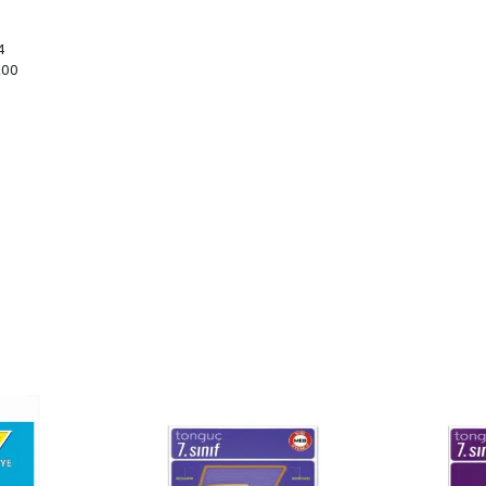
24
 200
4