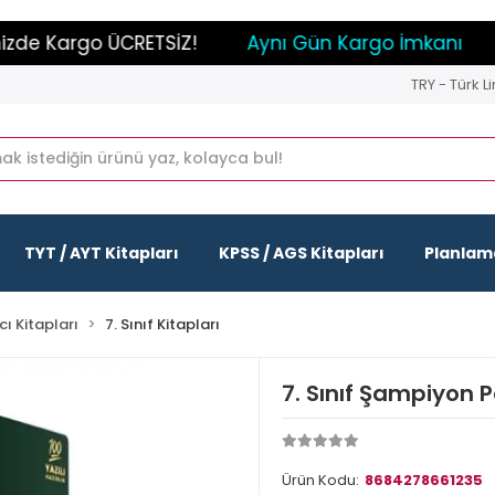
e Kargo ÜCRETSİZ!
Aynı Gün Kargo İmkanı
Pa
TRY - Türk Li
TYT / AYT Kitapları
KPSS / AGS Kitapları
Planlama
ı Kitapları
7. Sınıf Kitapları
7. Sınıf Şampiyon
Ürün Kodu:
8684278661235