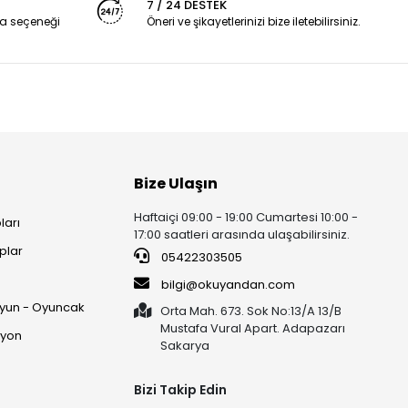
7 / 24 DESTEK
a seçeneği
Öneri ve şikayetlerinizi bize iletebilirsiniz.
Bize Ulaşın
Haftaiçi 09:00 - 19:00 Cumartesi 10:00 -
ları
17:00 saatleri arasında ulaşabilirsiniz.
plar
05422303505
ı
bilgi@okuyandan.com
 Oyun - Oyuncak
Orta Mah. 673. Sok No:13/A 13/B
Mustafa Vural Apart. Adapazarı
syon
Sakarya
Bizi Takip Edin