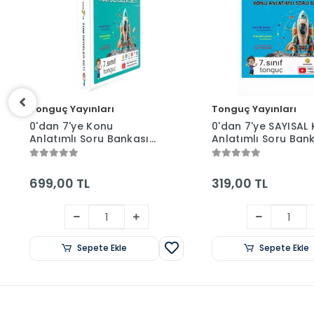
Tonguç Yayınları
Tonguç Yayınları
0'dan 7'ye Konu
0'dan 7'ye SAYISAL
Anlatımlı Soru Bankası
Anlatımlı Soru Ban
Seti (MAARİF MODEL) -
(MAARİF MODEL) -
Tonguç Yayınları
Tonguç Yayınları
699,00 TL
319,00 TL
Sepete Ekle
Sepete Ekle