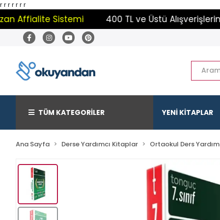
r
r
r
r
r r r
ffialite Sistemi
400 TL ve Üstü Alışverişlerinizd
TÜM KATEGORİLER
YENİ KİTAPLAR
Ana Sayfa
Derse Yardımcı Kitaplar
Ortaokul Ders Yardımc