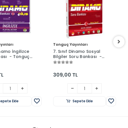
yınları
Tonguç Yayınları
inamo İngilizce
7. Sınıf Dinamo Sosyal
kası - Tonguç
Bilgiler Soru Bankası -
Tonguç Yayınları
TL
309,00 TL
Sepete Ekle
Sepete Ekle