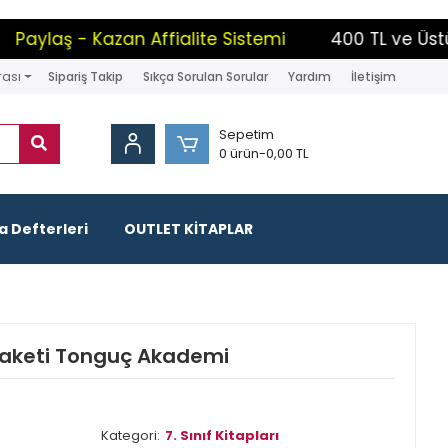
ylaş - Kazan Affialite Sistemi
400 TL ve Üstü Alı
rası
Sipariş Takip
Sıkça Sorulan Sorular
Yardım
İletişim
Sepetim
0 ürün
-
0,00 TL
 Defterleri
OUTLET KİTAPLAR
 Paketi Tonguç Akademi
Kategori:
7. Sınıf Kitapları