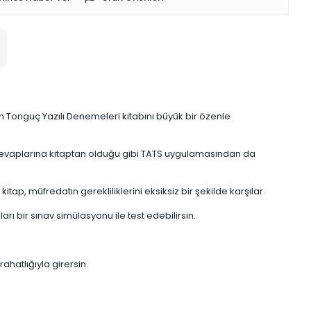
n Tonguç Yazılı Denemeleri kitabını büyük bir özenle
ının cevaplarına kitaptan olduğu gibi TATS uygulamasından da
tap, müfredatın gerekliliklerini eksiksiz bir şekilde karşılar.
ı bir sınav simülasyonu ile test edebilirsin.
ahatlığıyla girersin.