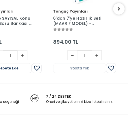
yınları
Tonguç Yayınları
e SAYISAL Konu
6'dan 7'ye Hazırlık Seti
 Soru Bankası -
(MAARİF MODEL) -
yınları
Tonguç Yayınları
L
894,00 TL
Sepete Ekle
Stokta Yok
7 / 24 DESTEK
a seçeneği
Öneri ve şikayetlerinizi bize iletebilirsiniz.