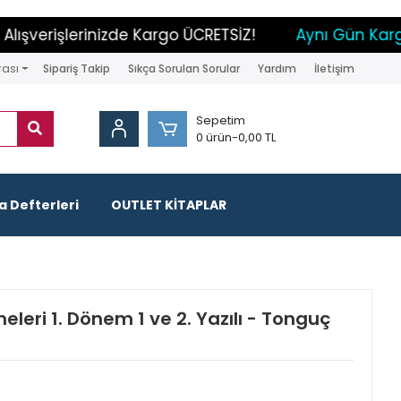
verişlerinizde Kargo ÜCRETSİZ!
Aynı Gün Kargo İ
rası
Sipariş Takip
Sıkça Sorulan Sorular
Yardım
İletişim
Sepetim
0 ürün
-
0,00 TL
 Defterleri
OUTLET KİTAPLAR
meleri 1. Dönem 1 ve 2. Yazılı - Tonguç