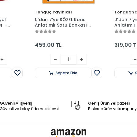
Tonguç Yayınları
Tonguç Ya
yal
0'dan 7'ye SÖZEL Konu
0'dan 7'y
sı -
Anlatımlı Soru Bankası -
Anlatımlı
Tonguç Yayınları
Tonguç Ya
459,00 TL
319,00 T
Sepete Ekle
Güvenli Alışveriş
Geniş Ürün Yelpazesi
Güvenli ve kolay ödeme sistemi
Binlerce ürün ve kampany