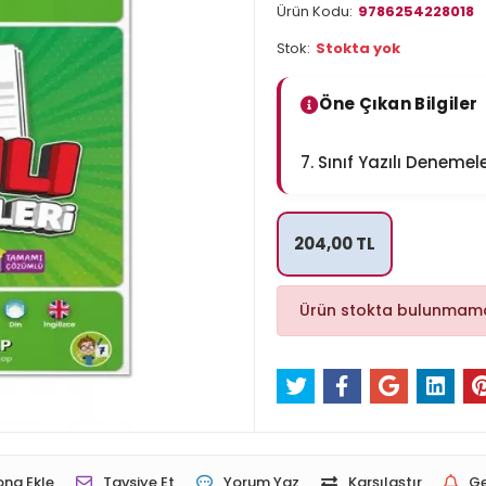
Ürün Kodu:
9786254228018
Stok:
Stokta yok
Öne Çıkan Bilgiler
7. Sınıf Yazılı Denemel
204,00 TL
Ürün stokta bulunmama
ona Ekle
Tavsiye Et
Yorum Yaz
Karşılaştır
Ge