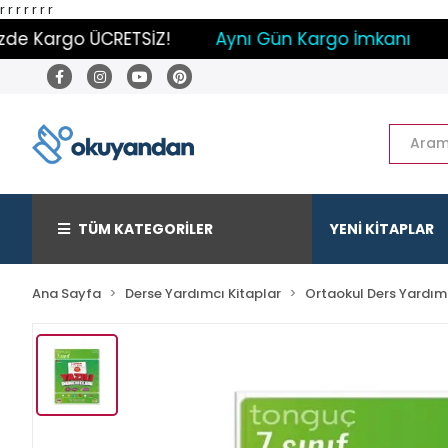
r
r
r
r
r r r
 Kargo ÜCRETSİZ!
Aynı Gün Kargo İmkanı
Pay
TÜM KATEGORİLER
YENİ KİTAPLAR
Ana Sayfa
Derse Yardımcı Kitaplar
Ortaokul Ders Yardımc