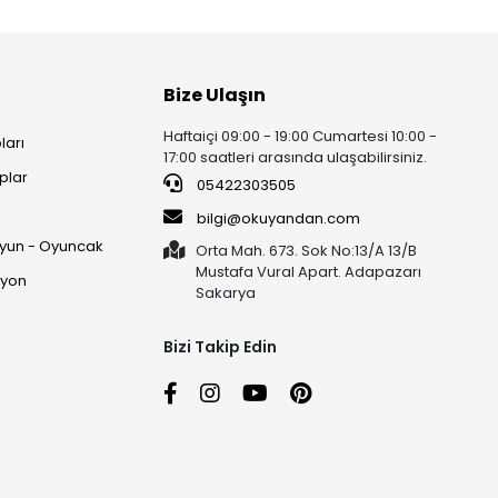
Bize Ulaşın
Haftaiçi 09:00 - 19:00 Cumartesi 10:00 -
ları
17:00 saatleri arasında ulaşabilirsiniz.
plar
05422303505
ı
bilgi@okuyandan.com
 Oyun - Oyuncak
Orta Mah. 673. Sok No:13/A 13/B
Mustafa Vural Apart. Adapazarı
syon
Sakarya
Bizi Takip Edin