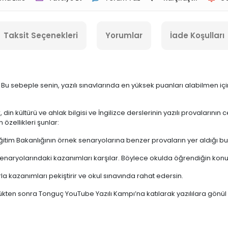
Taksit Seçenekleri
Yorumlar
İade Koşulları
u sebeple senin, yazılı sınavlarında en yüksek puanları alabilmen içi
er, din kültürü ve ahlak bilgisi ve İngilizce derslerinin yazılı provalar
 özellikleri şunlar:
ğitim Bakanlığının örnek senaryolarına benzer provaların yer aldığı bu ki
senaryolarındaki kazanımları karşılar. Böylece okulda öğrendiğin konular
a kazanımları pekiştirir ve okul sınavında rahat edersin.
kten sonra Tonguç YouTube Yazılı Kampı’na katılarak yazılılara gönül r