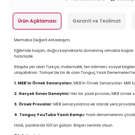
Ürün Açıklaması
Garanti ve Teslimat
Merhaba Değerli Arkadaşım,
Eğitimde başarı, doğru kaynaklarla donanmış olmakla başlar. B
hazırladık.
Kitapta yer alan Türkçe, matematik, fen bilimleri, sosyal bilgil
ulaşabilirsin. Türkiye’de bir ilk olan Tonguç Yazılı Denemeleri’nin
1. MEB’in Örnek Senaryoları:
MEB’in Örnek Senaryoları: Millî E
2. Gerçek Sınav Deneyimi:
Her bir yazılı provası, MEB örnek 
3. Örnek Provalar:
MEB senaryolarına ek olarak yeni provalarl
4. Tonguç YouTube Yazılı Kampı:
Yazılı denemelerini çözdü
Hadi, yazılılarda 100’ün gülsün. Başarı seninle olsun.