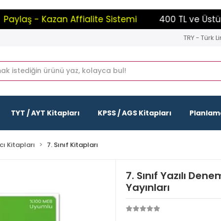
laş - Kazan Affialite Sistemi
400 TL ve Üstü Alış
TRY - Türk Li
TYT / AYT Kitapları
KPSS / AGS Kitapları
Planlama
ı Kitapları
7. Sınıf Kitapları
7. Sınıf Yazılı Dene
Yayınları