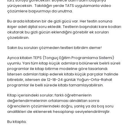
tarz soruyu göreceksin. Böylece adım adım başarıya
yürüyeceksin. Takıldığın yerde TATS uygulamanla video
çözümlere başvurmayı da unutma.
Bu arada kitabının bir de gizli gücü var. Her testin sonuna
ikişer adet dijital soru ekledik. Testlerin başındaki kare kodları
okutarak bu gizli gücün eklendiğini görebilir ek soruları
çözebilirsin.
Sakın bu soruları çözmeden testleri bitirdim deme!
Ayrıca kitabın TEPS (Tonguç Eğitim Programlama Sistemi)
uyumlu. Yani tüm kitap küçük adımlara bölünerek belirli süreli
programlar ile kitap bitirme modeline göre tasarlandı.
İstersen adımları takip ederek kitabı küçük parçalar halinde
bitirebilir, istersen de 12-18-24 günlük Yoğun-Orta-Rahat
programlar ile belli sürede kitabı tamamlayabilirsin.
Kitap içerisindeki sorular; farklı öğretmenlerin
değerlendirmelerinin ortalaması alındıktan sonra
öğrencilerin çözümlerindeki doğru, yanlış ya da boş soru
analitikleri de eklenerek hesaplanıp seviyelendirilmiştir.
Bu kitapta;