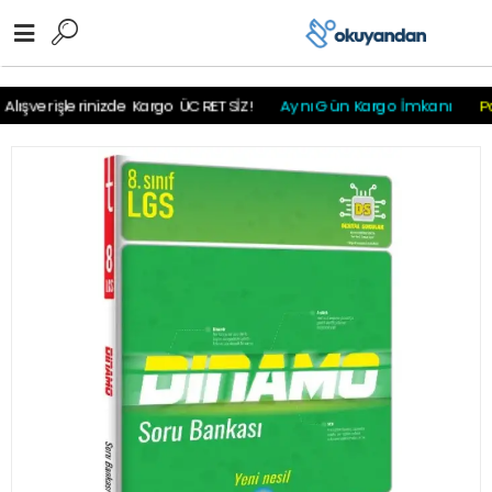
r
r
r
r
r r r
lışverişlerinizde Kargo ÜCRETSİZ!
Aynı Gün Kargo İmkanı
Pay