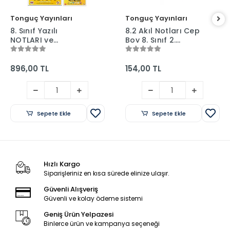
Tonguç Yayınları
Tonguç Yayınları
8. Sınıf Yazılı
8.2 Akıl Notları Cep
NOTLARI ve
Boy 8. Sınıf 2.
DENEMELERİ - 1 ve 2.
Dönem Ders Notları
Dönem - Tonguç
- Tonguç Yayınları
Yayınları
896,00 TL
154,00 TL
Sepete Ekle
Sepete Ekle
Hızlı Kargo
Siparişleriniz en kısa sürede elinize ulaşır.
Güvenli Alışveriş
Güvenli ve kolay ödeme sistemi
Geniş Ürün Yelpazesi
Binlerce ürün ve kampanya seçeneği