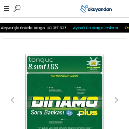
r
r
r
r
r r r
ışverişlerinizde Kargo ÜCRETSİZ!
Aynı Gün Kargo İmkanı
Pay