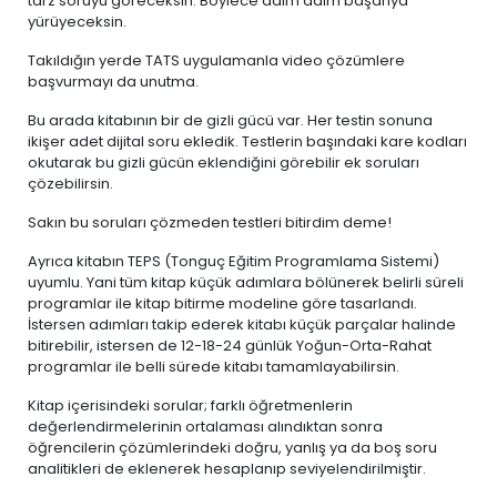
tarz soruyu göreceksin. Böylece adım adım başarıya
yürüyeceksin.
Takıldığın yerde TATS uygulamanla video çözümlere
başvurmayı da unutma.
Bu arada kitabının bir de gizli gücü var. Her testin sonuna
ikişer adet dijital soru ekledik. Testlerin başındaki kare kodları
okutarak bu gizli gücün eklendiğini görebilir ek soruları
çözebilirsin.
Sakın bu soruları çözmeden testleri bitirdim deme!
Ayrıca kitabın TEPS (Tonguç Eğitim Programlama Sistemi)
uyumlu. Yani tüm kitap küçük adımlara bölünerek belirli süreli
programlar ile kitap bitirme modeline göre tasarlandı.
İstersen adımları takip ederek kitabı küçük parçalar halinde
bitirebilir, istersen de 12-18-24 günlük Yoğun-Orta-Rahat
programlar ile belli sürede kitabı tamamlayabilirsin.
Kitap içerisindeki sorular; farklı öğretmenlerin
değerlendirmelerinin ortalaması alındıktan sonra
öğrencilerin çözümlerindeki doğru, yanlış ya da boş soru
analitikleri de eklenerek hesaplanıp seviyelendirilmiştir.