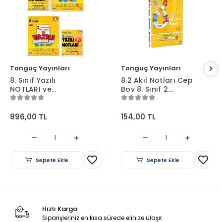
Tonguç Yayınları
Tonguç Yayınları
8. Sınıf Yazılı
8.2 Akıl Notları Cep
NOTLARI ve
Boy 8. Sınıf 2.
DENEMELERİ - 1 ve 2.
Dönem Ders Notları
Dönem - Tonguç
- Tonguç Yayınları
Yayınları
896,00 TL
154,00 TL
Sepete Ekle
Sepete Ekle
Hızlı Kargo
Siparişleriniz en kısa sürede elinize ulaşır.