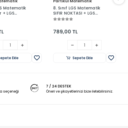
Matematik
Partikül Matematik
LGS Matematik
8. Sınıf LGS Matematik
r + LGS
SIFIR NOKTASI + LGS
Defteri
Planlama Defteri
TL
789,00 TL
Sepete Ekle
Sepete Ekle
7 / 24 DESTEK
a seçeneği
Öneri ve şikayetlerinizi bize iletebilirsiniz.