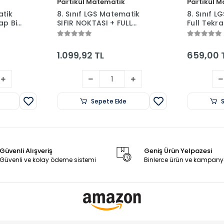
Partikül Matematik
Partikül 
atik
8. Sınıf LGS Matematik
8. Sınıf 
ap Bir
SIFIR NOKTASI + FULL
Full Tekra
lama
TEKRAR + LGS Planlama
Planlama 
Defteri
1.099,92 TL
659,00 
Sepete Ekle
Güvenli Alışveriş
Geniş Ürün Yelpazesi
Güvenli ve kolay ödeme sistemi
Binlerce ürün ve kampany