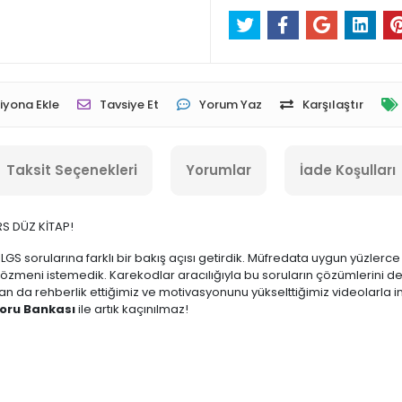
iyona Ekle
Tavsiye Et
Yorum Yaz
Karşılaştır
Taksit Seçenekleri
Yorumlar
İade Koşulları
RS DÜZ KİTAP!
LGS sorularına farklı bir bakış açısı getirdik. Müfredata uygun yüzlerc
 çözmeni istemedik. Karekodlar aracılığıyla bu soruların çözümlerini 
n da rehberlik ettiğimiz ve motivasyonunu yükselttiğimiz videolarla 
Soru Bankası
ile artık kaçınılmaz!