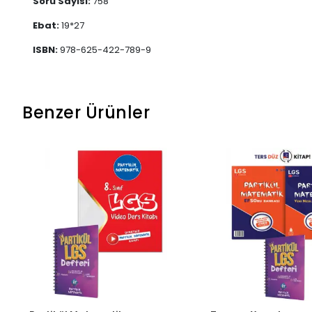
Soru Sayısı:
758
Ebat:
19*27
ISBN:
978-625-422-789-9
Benzer Ürünler