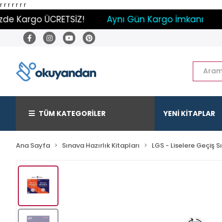
r
r
r
r
r r r
de Kargo ÜCRETSİZ!
Aynı Gün Kargo İmkanı
Pa
TÜM KATEGORİLER
YENİ KİTAPLAR
Ana Sayfa
Sınava Hazırlık Kitapları
LGS - Liselere Geçiş S