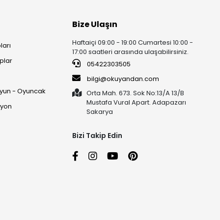
Bize Ulaşın
Haftaiçi 09:00 - 19:00 Cumartesi 10:00 -
ları
17:00 saatleri arasında ulaşabilirsiniz.
plar
05422303505
ı
bilgi@okuyandan.com
 Oyun - Oyuncak
Orta Mah. 673. Sok No:13/A 13/B
Mustafa Vural Apart. Adapazarı
syon
Sakarya
Bizi Takip Edin