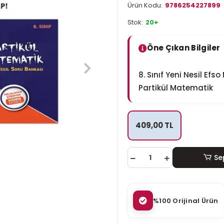
Ürün Kodu:
9786254227899
Stok:
20+
Öne Çıkan Bilgiler
8. Sınıf Yeni Nesil Ef
Partikül Matematik
409,00 TL
Se
%100 Orijinal Ürün