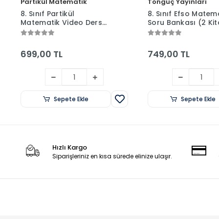
Partikül Matematik
Tonguç Yayınları
8. Sınıf Partikül
8. Sınıf Efso Matem
Matematik Video Ders
Soru Bankası (2 Kit
Kitabı + LGS Planlama
Arada) + LGS Plan
Defteri
Defteri
699,00 TL
749,00 TL
Sepete Ekle
Sepete Ekle
Hızlı Kargo
Siparişleriniz en kısa sürede elinize ulaşır.