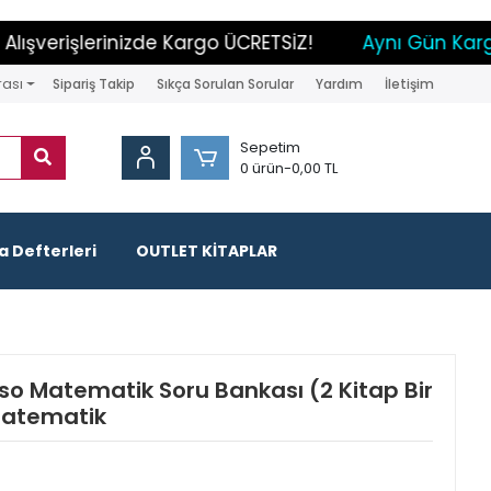
şverişlerinizde Kargo ÜCRETSİZ!
Aynı Gün Kargo 
rası
Sipariş Takip
Sıkça Sorulan Sorular
Yardım
İletişim
Sepetim
0 ürün
-
0,00 TL
 Defterleri
OUTLET KİTAPLAR
 Efso Matematik Soru Bankası (2 Kitap Bir
 Matematik