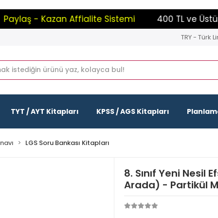
ylaş - Kazan Affialite Sistemi
400 TL ve Üstü Alı
TRY - Türk Li
TYT / AYT Kitapları
KPSS / AGS Kitapları
Planlama
ınavı
LGS Soru Bankası Kitapları
8. Sınıf Yeni Nesil
Arada) - Partikül