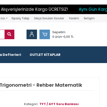
verişlerinizde Kargo ÜCRETSİZ!
Aynı Gün Kargo İ
rası
Sipariş Takip
Sıkça Sorulan Sorular
Yardım
İletişim
Sepetim
0 ürün
-
0,00 TL
 Defterleri
OUTLET KİTAPLAR
 Trigonometri - Rehber Matematik
Kategori:
TYT / AYT Soru Bankası