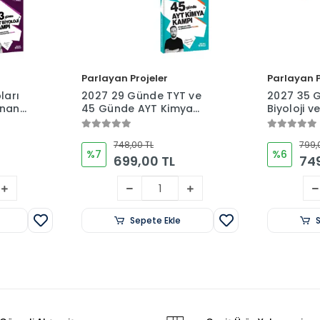
Parlayan Projeler
Parlayan P
ları
2027 29 Günde TYT ve
2027 35 
inan
45 Günde AYT Kimya
Biyoloji 
Ay
Kampları İkilisi Sinan
Biyoloji Ka
İhtiyaroğlu
Burcu Ay
748,00 TL
799,
%7
%6
699,00 TL
749
Sepete Ekle