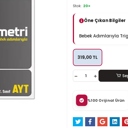
Stok:
20+
Öne Çıkan Bilgiler
Bebek Adımlarıyla Tr
319,00 TL
Se
%100 Orijinal Ürün