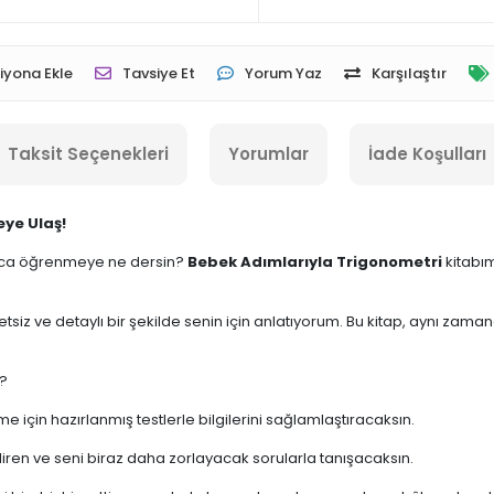
iyona Ekle
Tavsiye Et
Yorum Yaz
Karşılaştır
Taksit Seçenekleri
Yorumlar
İade Koşulları
eye Ulaş!
layca öğrenmeye ne dersin?
Bebek Adımlarıyla Trigonometri
kitabım
etsiz ve detaylı bir şekilde senin için anlatıyorum. Bu kitap, aynı zama
r?
 için hazırlanmış testlerle bilgilerini sağlamlaştıracaksın.
diren ve seni biraz daha zorlayacak sorularla tanışacaksın.