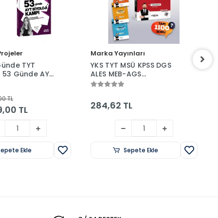
rojeler
Marka Yayınları
Günde TYT
YKS TYT MSÜ KPSS DGS
ve 53 Günde AYT
ALES MEB-AGS
mpı İkili Set
Problemler Youtube
Hocam Soru Bankası
00 TL
Çözümlü Yektuğ Mat -
284,62 TL
,00 TL
Yasin Kara Marka
Yayınları
Sepete Ekle
Sepete Ekle