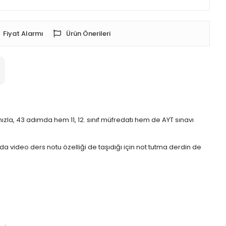
Fiyat Alarmı
Ürün Önerileri
ızla, 43 adımda hem 11, 12. sınıf müfredatı hem de AYT sınavı
nda video ders notu özelliği de taşıdığı için not tutma derdin de