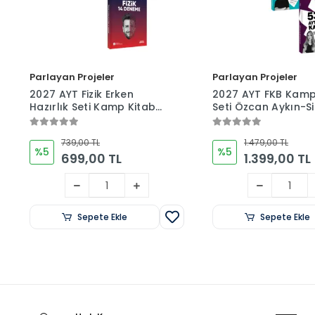
Parlayan Projeler
Parlayan Projeler
2027 AYT Fizik Erken
2027 AYT FKB Kamp
Hazırlık Seti Kamp Kitabı
Seti Özcan Aykın-S
ve Deneme İkilisi Özcan
İhtiyaroğlu-Burcu 
Aykın
739,00 TL
1.479,00 TL
%5
%5
699,00 TL
1.399,00 TL
Sepete Ekle
Sepete Ekle