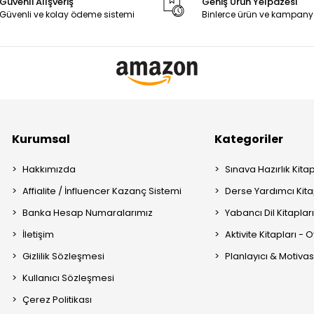
Güvenli Alışveriş
Geniş Ürün Yelpazesi
Güvenli ve kolay ödeme sistemi
Binlerce ürün ve kampany
Kurumsal
Kategoriler
Hakkımızda
Sınava Hazırlık Kitap
Affialite / İnfluencer Kazanç Sistemi
Derse Yardımcı Kita
Banka Hesap Numaralarımız
Yabancı Dil Kitaplar
İletişim
Aktivite Kitapları -
Gizlilik Sözleşmesi
Planlayıcı & Motiva
Kullanıcı Sözleşmesi
Çerez Politikası