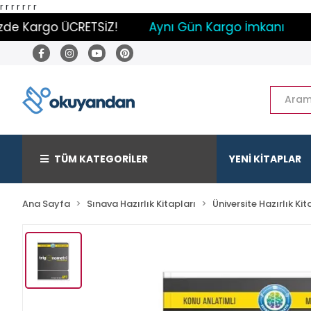
r
r
r
r
r r r
 Kargo ÜCRETSİZ!
Aynı Gün Kargo İmkanı
Pay
TÜM KATEGORİLER
YENİ KİTAPLAR
Ana Sayfa
Sınava Hazırlık Kitapları
Üniversite Hazırlık Kit