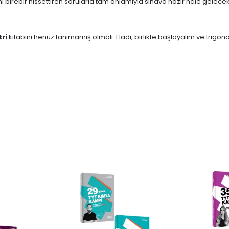
i birebir hissettiren sorularla tam anlamıyla sınava hazır hâle gelecek
tri
kitabını henüz tanımamış olmalı. Hadi, birlikte başlayalım ve trigo