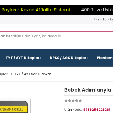
laş - Kazan Affialite Sistemi
400 TL ve Üstü Alış
TRY - Türk Li
TYT / AYT Kitapları
KPSS / AGS Kitapları
Planlama
apları
TYT / AYT Soru Bankası
Bebek Adımlarıyla
Ürün Kodu:
9786254228261