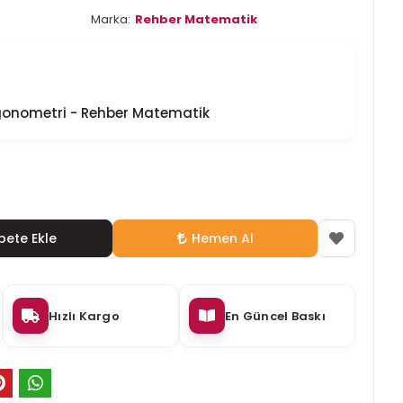
Marka:
Rehber Matematik
igonometri - Rehber Matematik
pete Ekle
Hemen Al
Hızlı Kargo
En Güncel Baskı