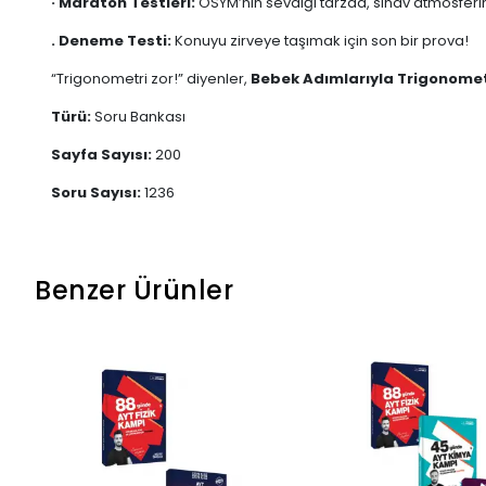
· Maraton Testleri:
ÖSYM’nin sevdiği tarzda, sınav atmosferin
. Deneme Testi:
Konuyu zirveye taşımak için son bir prova!
“Trigonometri zor!” diyenler,
Bebek Adımlarıyla Trigonome
Türü:
Soru Bankası
Sayfa Sayısı:
200
Soru Sayısı:
1236
Benzer Ürünler