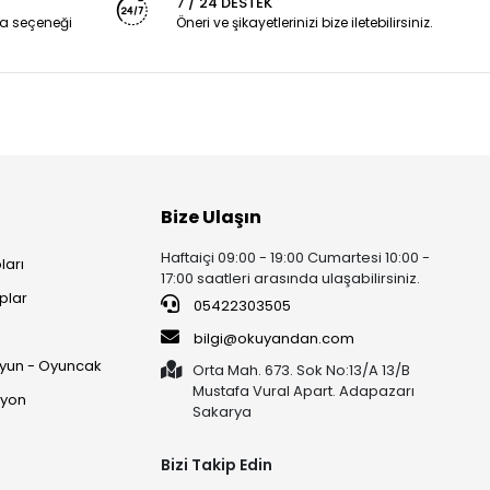
7 / 24 DESTEK
a seçeneği
Öneri ve şikayetlerinizi bize iletebilirsiniz.
Bize Ulaşın
Haftaiçi 09:00 - 19:00 Cumartesi 10:00 -
ları
17:00 saatleri arasında ulaşabilirsiniz.
plar
05422303505
ı
bilgi@okuyandan.com
 Oyun - Oyuncak
Orta Mah. 673. Sok No:13/A 13/B
Mustafa Vural Apart. Adapazarı
syon
Sakarya
Bizi Takip Edin