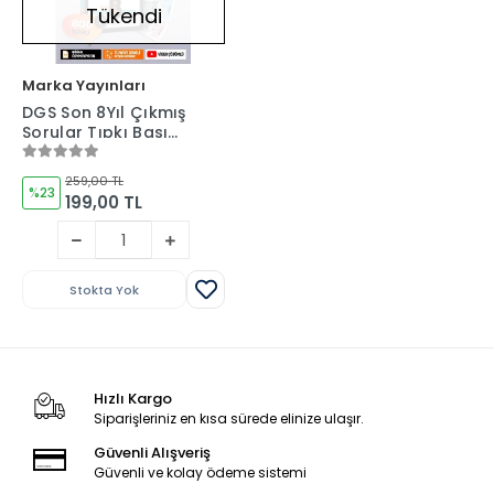
Tükendi
Marka Yayınları
DGS Son 8Yıl Çıkmış
Sorular Tıpkı Basım
Çözümlü Marka
Yayınları - 2018-
259,00 TL
2025
%23
199,00 TL
Stokta Yok
Hızlı Kargo
Siparişleriniz en kısa sürede elinize ulaşır.
Güvenli Alışveriş
Güvenli ve kolay ödeme sistemi