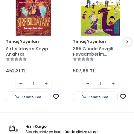
Timaş Yayınları
Timaş Yayınları
Sırfısıldayan Kayıp
365 Günde Sevgili
Anahtar
Peygamberim
(Fleksi Cilt) - Gülce
Çocuk
452,31 TL
507,69 TL
Sepete Ekle
Sepete Ekle
Hızlı Kargo
Siparişleriniz en kısa sürede elinize ulaşır.