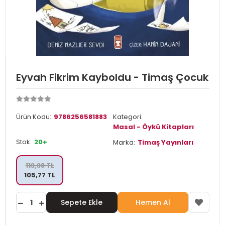
Eyvah Fikrim Kayboldu - Timaş Çocuk
Ürün Kodu:
9786256581883
Kategori:
Masal - Öykü Kitapları
Stok:
20+
Marka:
Timaş Yayınları
113,38 TL
105,77 TL
Sepete Ekle
Hemen Al