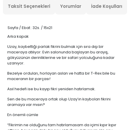
Taksit Seçenekleri
Yorumlar
İade Koşulları
Sayfa / Ebat
: 32s. / 15x21
Arka kapak
Uzay, kaybettiği parlak fikrini bulmak için sıra dışı bir
maceraya atılıyor. Evin salonunda başlayan bu arayış,
gökyüzünün derinliklerine ve bir safari yolculuğuna kadar
uzanıyor.
Bezelye orduları, horlayan aslan ve hatta bir T-Rex bile bu
maceranın bir parçası!
Asıl hedefi ise bu kayıp fikri yeniden hatırlamak.
Sen de bu maceraya ortak olup Uzay’ın kaybolan fikrini
aramaya var mısın?
En önemli cümle
“Fikrimin ne olduğunu tam hatırlamasam da içimi kıpır kıpır