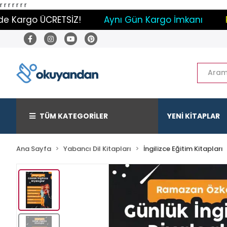
r
r
r
r
r r r
Kargo ÜCRETSİZ!
Aynı Gün Kargo İmkanı
Payla
TÜM KATEGORİLER
YENİ KİTAPLAR
Ana Sayfa
Yabancı Dil Kitapları
İngilizce Eğitim Kitapları