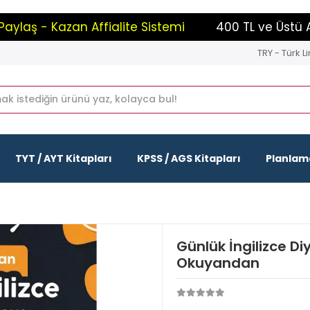
ş - Kazan Affialite Sistemi
400 TL ve Üstü Alışve
TRY - Türk Li
TYT / AYT Kitapları
KPSS / AGS Kitapları
Planlama
Günlük İngilizce D
Okuyandan