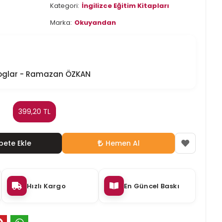
Kategori:
İngilizce Eğitim Kitapları
Marka:
Okuyandan
aloglar - Ramazan ÖZKAN
399,20 TL
pete Ekle
Hemen Al
Hızlı Kargo
En Güncel Baskı