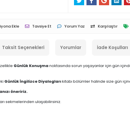
iyona Ekle
Tavsiye Et
Yorum Yaz
Karşılaştır
Taksit Seçenekleri
Yorumlar
İade Koşulları
ellikle
Günlük Konuşma
noktasında sorun yaşayanlar için gün içinde 
eki
Günlük İngilizce Diyalogları
kitabı bölümler halinde size gün için
anızı öneririz.
ları sekmelerinden ulaşabilirsiniz.