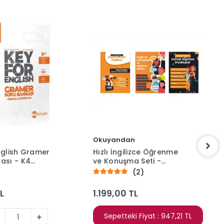
Okuyandan
nglish Gramer
Hızlı İngilizce Öğrenme
ası - K4
ve Konuşma Seti -
Günlük Diyaloglar - 3
(2)
Kitap - Ramazan ÖZKAN
L
1.199,00 TL
Sepetteki Fiyat : 947,21 TL