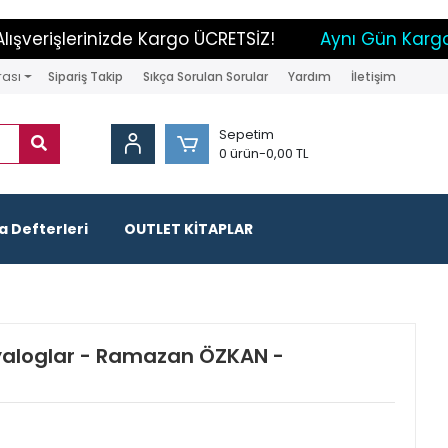
rişlerinizde Kargo ÜCRETSİZ!
Aynı Gün Kargo İmk
rası
Sipariş Takip
Sıkça Sorulan Sorular
Yardım
İletişim
Sepetim
0 ürün
-
0,00 TL
 Defterleri
OUTLET KİTAPLAR
iyaloglar - Ramazan ÖZKAN -