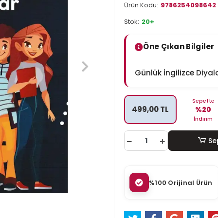
Ürün Kodu:
9786254098642
Stok:
20+
Öne Çıkan Bilgiler
Günlük İngilizce Diy
Sepette
499,00 TL
%20
İndirim
Se
%100 Orijinal Ürün