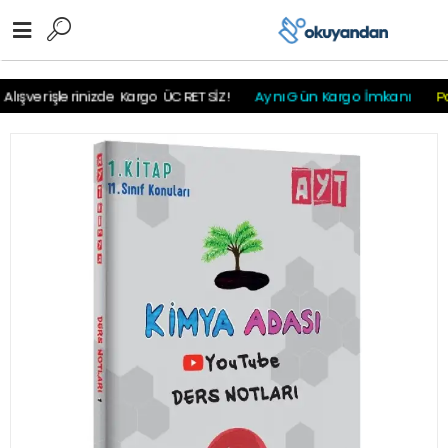
r
r
r
r
r r r
lışverişlerinizde Kargo ÜCRETSİZ!
Aynı Gün Kargo İmkanı
Pay