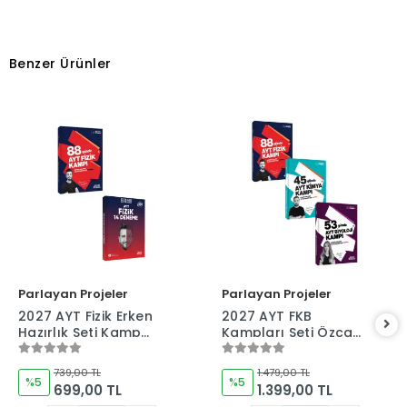
Benzer Ürünler
Parlayan Projeler
Parlayan Projeler
2027 AYT Fizik Erken
2027 AYT FKB
Hazırlık Seti Kamp
Kampları Seti Özcan
Kitabı ve Deneme
Aykın-Sinan
İkilisi Özcan Aykın
İhtiyaroğlu-Burcu
739,00 TL
1.479,00 TL
Ay
%5
%5
699,00 TL
1.399,00 TL