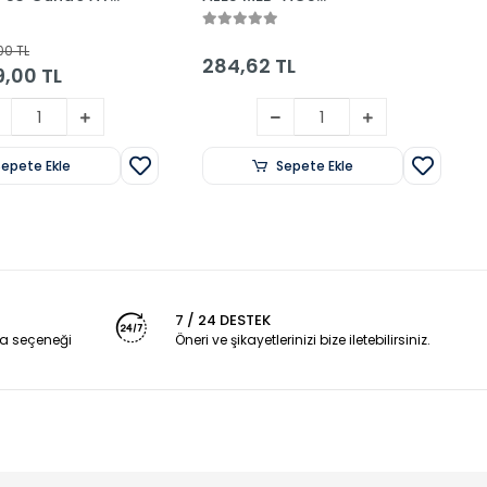
mpı İkili Set
Problemler Youtube
Hocam Soru Bankası
00 TL
Çözümlü Yektuğ Mat -
284,62 TL
,00 TL
Yasin Kara Marka
Yayınları
Sepete Ekle
Sepete Ekle
7 / 24 DESTEK
a seçeneği
Öneri ve şikayetlerinizi bize iletebilirsiniz.