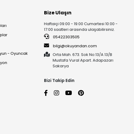
Bize Ulaşın
Haftaiçi 09:00 - 19:00 Cumartesi 10:00 -
ları
17:00 saatleri arasında ulaşabilirsiniz.
plar
05422303505
ı
bilgi@okuyandan.com
 Oyun - Oyuncak
Orta Mah. 673. Sok No:13/A 13/B
Mustafa Vural Apart. Adapazarı
syon
Sakarya
Bizi Takip Edin