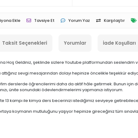
iyona Ekle
Tavsiye Et
Yorum Yaz
Karşılaştır
Taksit Seçenekleri
Yorumlar
İade Koşulları
ı’na Hoş Geldiniz, şeklinde sizlere Youtube platformundan seslendi
a attığınız sevgi mesajarından dolayı hepinize öncelikle teşekkür ediy
fim derslerde öğrencilerimi daha da aktif hâle getirmek. Bunun için de
nızı, ünite sonundaki ödevlendirmelerimi yapmanızı istiyorum.
 13’te 13 kampı ile kimya ders becerinizi istediğimiz seviyeye getirebil
k ortaya koymanın mutluluğunu yaşıyor hepinize gireceğiniz tüm sınavla