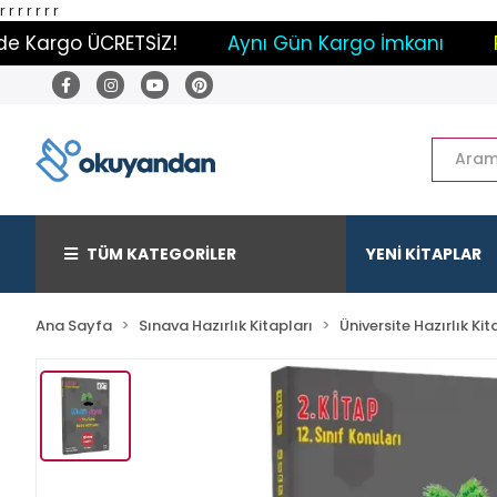
r
r
r
r
r r r
 Kargo ÜCRETSİZ!
Aynı Gün Kargo İmkanı
Pay
TÜM KATEGORİLER
YENİ KİTAPLAR
Ana Sayfa
Sınava Hazırlık Kitapları
Üniversite Hazırlık Kit