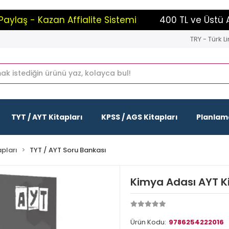
laş - Kazan Affialite Sistemi
400 TL ve Üstü Alış
TRY - Türk Li
TYT / AYT Kitapları
KPSS / AGS Kitapları
Planlama
apları
TYT / AYT Soru Bankası
Kimya Adası AYT Ki
Ürün Kodu:
9786254222016