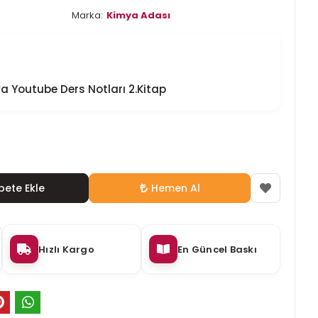
Marka:
Kimya Adası
 Youtube Ders Notları 2.Kitap
pete Ekle
Hemen Al
Hızlı Kargo
En Güncel Baskı