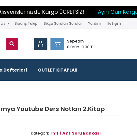
verişlerinizde Kargo ÜCRETSİZ!
Aynı Gün Kargo İm
rası
Sipariş Takip
Sıkça Sorulan Sorular
Yardım
İletişim
Sepetim
0 ürün
-
0,00 TL
 Defterleri
OUTLET KİTAPLAR
mya Youtube Ders Notları 2.Kitap
Kategori:
TYT / AYT Soru Bankası