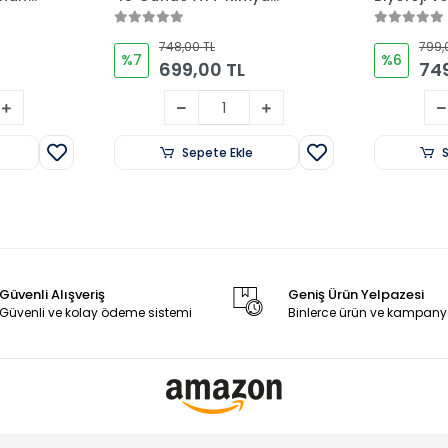
Ay
Kampları İkilisi Sinan
Biyoloji Ka
İhtiyaroğlu
Burcu Ay
748,00 TL
799,
%7
%6
699,00 TL
749
Sepete Ekle
Güvenli Alışveriş
Geniş Ürün Yelpazesi
Güvenli ve kolay ödeme sistemi
Binlerce ürün ve kampany