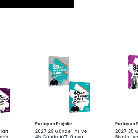
Parlayan Projeler
Parlayan P
ları
2027 29 Günde TYT ve
2027 35 
inan
45 Günde AYT Kimya
Biyoloji 