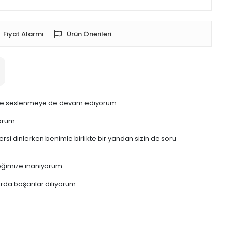
Fiyat Alarmı
Ürün Önerileri
m ve seslenmeye de devam ediyorum.
orum.
rsi dinlerken benimle birlikte bir yandan sizin de soru
eceğimize inanıyorum.
rda başarılar diliyorum.