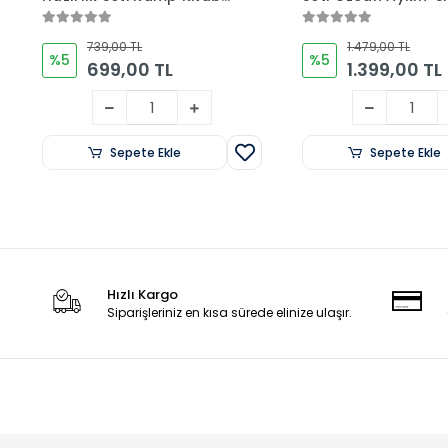
ve Deneme İkilisi Özcan
İhtiyaroğlu-Burcu 
Aykın
739,00 TL
1.479,00 TL
%5
%5
699,00 TL
1.399,00 TL
Sepete Ekle
Sepete Ekle
Hızlı Kargo
Siparişleriniz en kısa sürede elinize ulaşır.