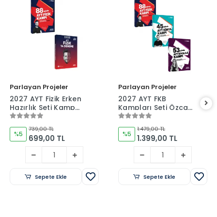
Parlayan Projeler
Parlayan Projeler
2027 AYT Fizik Erken
2027 AYT FKB
Hazırlık Seti Kamp
Kampları Seti Özcan
Kitabı ve Deneme
Aykın-Sinan
İkilisi Özcan Aykın
İhtiyaroğlu-Burcu
739,00 TL
1.479,00 TL
Ay
%5
%5
699,00 TL
1.399,00 TL
Sepete Ekle
Sepete Ekle