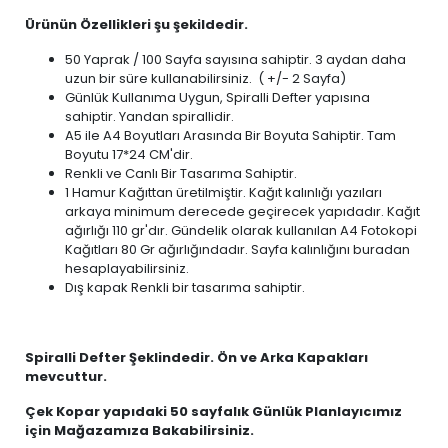
Ürünün Özellikleri şu şekildedir.
50 Yaprak / 100 Sayfa sayısına sahiptir. 3 aydan daha
uzun bir süre kullanabilirsiniz. ( +/- 2 Sayfa)
Günlük Kullanıma Uygun, Spiralli Defter yapısına
sahiptir. Yandan spirallidir.
A5 ile A4 Boyutları Arasında Bir Boyuta Sahiptir. Tam
Boyutu 17*24 CM'dir.
Renkli ve Canlı Bir Tasarıma Sahiptir.
1 Hamur Kağıttan üretilmiştir. Kağıt kalınlığı yazıları
arkaya minimum derecede geçirecek yapıdadır. Kağıt
ağırlığı 110 gr'dır. Gündelik olarak kullanılan A4 Fotokopi
Kağıtları 80 Gr ağırlığındadır. Sayfa kalınlığını buradan
hesaplayabilirsiniz.
Dış kapak Renkli bir tasarıma sahiptir.
Spiralli Defter Şeklindedir. Ön ve Arka Kapakları
mevcuttur.
Çek Kopar yapıdaki 50 sayfalık Günlük Planlayıcımız
için Mağazamıza Bakabilirsiniz.