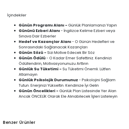
İçindekiler
Günün Programı Alanı -
Günlük Planlamanızı Yapın
Gününü Ezberi Alanı
- İngilizce Kelime Ezberi veya
Sınava Dair Ezberler
Hedef ve Kazançlar Alanı
- O Günün Hedefleri ve
Sonrasındaki Sağlanacak Kazançları
Günün Sözü -
Sizi Motive Edecek Bir Söz
Günün Ödülü
- O Kadar Emer Safettiniz. Kendinizi
Ödüllendirin, Motivasyonunuzu Arttırın
Günlük Su Tüketimi -
Su Tüketimi Önemli. Lütfen
Atlamayın
Günlük Psikolojik Durumunuz
- Psikolojini Sağlam
Tutun. Enerjinizi Yükseltin. Kendinize İyi Gelin
Günün Öncelikleri -
Günlük Plan Listesinde Yer Alan
Ancak ÖNCELİK Olarak Ele Alınabilecek İşleri Listeleyin
Benzer Ürünler