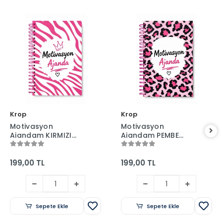
Krop
Krop
Motivasyon
Motivasyon
Ajandam KIRMIZI
Ajandam PEMBE
BEYAZ - Pastel Seri -
SİYAH - Pastel Seri -
Stickerlı - Tarihsiz -
Stickerlı - Tarihsiz -
160 Sayfa - Sert
160 Sayfa - Sert
199,00 TL
199,00 TL
Kapak
Kapak
Sepete Ekle
Sepete Ekle