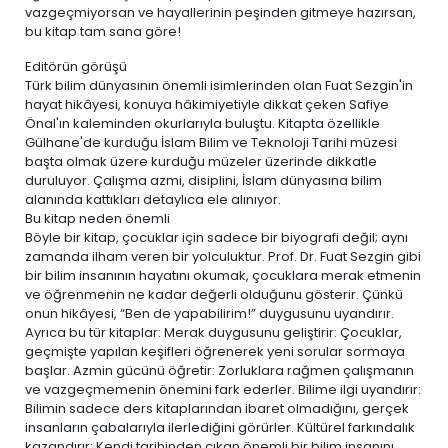
vazgeçmiyorsan ve hayallerinin peşinden gitmeye hazırsan,
bu kitap tam sana göre!
Editörün görüşü
Türk bilim dünyasının önemli isimlerinden olan Fuat Sezgin'in
hayat hikâyesi, konuya hâkimiyetiyle dikkat çeken Safiye
Önal'ın kaleminden okurlarıyla buluştu. Kitapta özellikle
Gülhane'de kurduğu İslam Bilim ve Teknoloji Tarihi müzesi
başta olmak üzere kurduğu müzeler üzerinde dikkatle
duruluyor. Çalışma azmi, disiplini, İslam dünyasına bilim
alanında kattıkları detaylıca ele alınıyor.
Bu kitap neden önemli
Böyle bir kitap, çocuklar için sadece bir biyografi değil; aynı
zamanda ilham veren bir yolculuktur. Prof. Dr. Fuat Sezgin gibi
bir bilim insanının hayatını okumak, çocuklara merak etmenin
ve öğrenmenin ne kadar değerli olduğunu gösterir. Çünkü
onun hikâyesi, “Ben de yapabilirim!” duygusunu uyandırır.
Ayrıca bu tür kitaplar: Merak duygusunu geliştirir: Çocuklar,
geçmişte yapılan keşifleri öğrenerek yeni sorular sormaya
başlar. Azmin gücünü öğretir: Zorluklara rağmen çalışmanın
ve vazgeçmemenin önemini fark ederler. Bilime ilgi uyandırır:
Bilimin sadece ders kitaplarından ibaret olmadığını, gerçek
insanların çabalarıyla ilerlediğini görürler. Kültürel farkındalık
kazandırır: Kendi tarihinden çıkan önemli bir bilim insanını