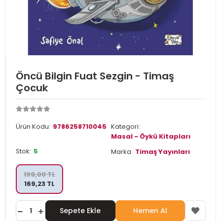
Öncü Bilgin Fuat Sezgin - Timaş
Çocuk
Ürün Kodu:
9786258710045
Kategori:
Masal - Öykü Kitapları
Stok:
5
Marka:
Timaş Yayınları
199,00 TL
169,23 TL
Sepete Ekle
Hemen Al