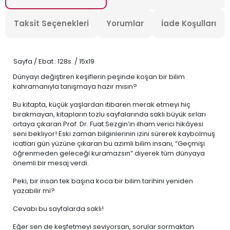
Taksit Seçenekleri
Yorumlar
İade Koşulları
Sayfa / Ebat
: 128s. / 15x19
Dünyayı değiştiren keşiflerin peşinde koşan bir bilim
kahramanıyla tanışmaya hazır mısın?
Bu kitapta, küçük yaşlardan itibaren merak etmeyi hiç
bırakmayan, kitapların tozlu sayfalarında saklı büyük sırları
ortaya çıkaran Prof. Dr. Fuat Sezgin’in ilham verici hikâyesi
seni bekliyor! Eski zaman bilginlerinin izini sürerek kaybolmuş
icatları gün yüzüne çıkaran bu azimli bilim insanı, “Geçmişi
öğrenmeden geleceği kuramazsın” diyerek tüm dünyaya
önemli bir mesaj verdi.
Peki, bir insan tek başına koca bir bilim tarihini yeniden
yazabilir mi?
Cevabı bu sayfalarda saklı!
Eğer sen de keşfetmeyi seviyorsan, sorular sormaktan