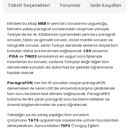
Taksit Seçenekleri
Yorumlar
İade Koşulları
Elindeki bu kitap
MEB
’in yeni tarz sorularına uygunluğu,
tamamı yatay paragraf sorularından oluşması yönüyle
Türkiye’de bir ilk. Kitabımızın içerisindeki yeni tarz paragraf
soruları, tablo ve görselli sorular, sözel mantık soruları ve
infografik sorular; senin Türkçe dersinde anlama dayalı tüm
konuları daha iyi kavramanı sağlayacak.
LGS
sınavına
,
PISA
ve
TIMSS
sınavlarına en uygun soru tipleriyle
hazırlanan bu sorular, sadece Türkçeyi değil diğer tüm
derslerdeki konuları da daha hızlı bir şekilde öğrenmene
faydalı olacak.
ParagrafON
, her biri 10 sorudan oluşan paragrafON
denemeleri ile senin LGS’de sınavında karşına çıkabilecek
tüm soru tarzlarını test etmeni sağlayacak. ParagraFİKS
bölümü ile fiks çıkan paragraf soru tarzlarını taktikler ve
önemli bilgilendirmeler ile sana öğretecek.
Takıldığın ya da yanlış yaptığın tüm soruların
çözümünü
TATS
uygulaması sayesinde uzman hocalardan
dinleyebilirsin. Ayrıca kitabın
TEPS
(Tonguç Eğitim