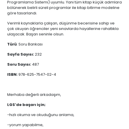
Programlama Sistemi) uyumlu. Yani tüm kitap küçük adımlara
bölünerek belirli süreli programlar ile kitap bitirme modeline
göre tasarlandı.
Verimli kaynaklarla çalışan, düşünme becerisine sahip ve
çok okuyan öğrenciler yeni sınavlarda hayallerine rahatlıkla
ulaşacak. Başarı seninle olsun.
Türü
: Soru Bankası
Sayfa Sayısı:
232
Soru Sayısı:
487
ISBN:
978-625-7547-02-4
Merhaba değerli arkadaşım,
LGS’de başarı için;
-hızlı okuma ve okuduğunu anlama,
-yorum yapabilme,