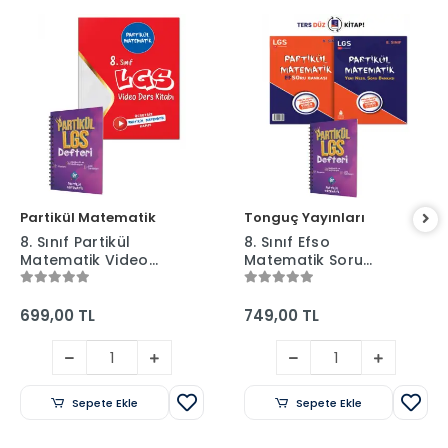
Partikül Matematik
Tonguç Yayınları
8. Sınıf Partikül
8. Sınıf Efso
Matematik Video
Matematik Soru
Ders Kitabı + LGS
Bankası (2 Kitap Bir
Planlama Defteri
Arada) + LGS
Planlama Defteri
699,00 TL
749,00 TL
Sepete Ekle
Sepete Ekle