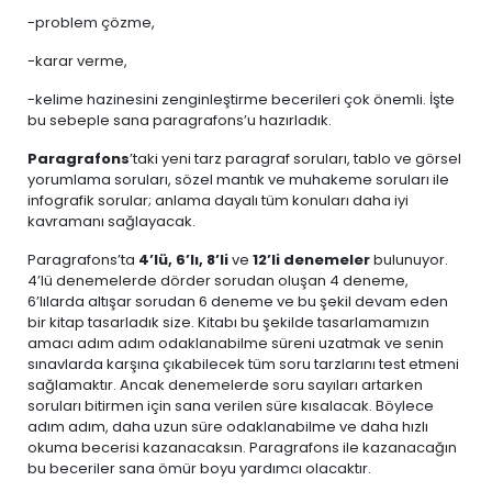
-problem çözme,
-karar verme,
-kelime hazinesini zenginleştirme becerileri çok önemli. İşte
bu sebeple sana paragrafons’u hazırladık.
Paragrafons
’taki yeni tarz paragraf soruları, tablo ve görsel
yorumlama soruları, sözel mantık ve muhakeme soruları ile
infografik sorular; anlama dayalı tüm konuları daha iyi
kavramanı sağlayacak.
Paragrafons’ta
4’lü, 6’lı, 8’li
ve
12’li denemeler
bulunuyor.
4’lü denemelerde dörder sorudan oluşan 4 deneme,
6’lılarda altışar sorudan 6 deneme ve bu şekil devam eden
bir kitap tasarladık size. Kitabı bu şekilde tasarlamamızın
amacı adım adım odaklanabilme süreni uzatmak ve senin
sınavlarda karşına çıkabilecek tüm soru tarzlarını test etmeni
sağlamaktır. Ancak denemelerde soru sayıları artarken
soruları bitirmen için sana verilen süre kısalacak. Böylece
adım adım, daha uzun süre odaklanabilme ve daha hızlı
okuma becerisi kazanacaksın. Paragrafons ile kazanacağın
bu beceriler sana ömür boyu yardımcı olacaktır.