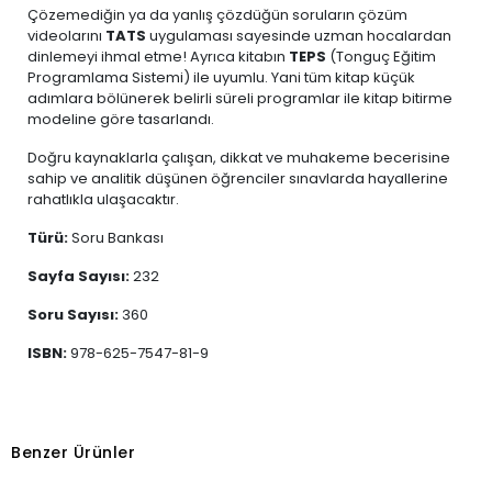
Çözemediğin ya da yanlış çözdüğün soruların çözüm
videolarını
TATS
uygulaması sayesinde uzman hocalardan
dinlemeyi ihmal etme! Ayrıca kitabın
TEPS
(Tonguç Eğitim
Programlama Sistemi) ile uyumlu. Yani tüm kitap küçük
adımlara bölünerek belirli süreli programlar ile kitap bitirme
modeline göre tasarlandı.
Doğru kaynaklarla çalışan, dikkat ve muhakeme becerisine
sahip ve analitik düşünen öğrenciler sınavlarda hayallerine
rahatlıkla ulaşacaktır.
Türü:
Soru Bankası
Sayfa Sayısı:
232
Soru Sayısı:
360
ISBN:
978-625-7547-81-9
Benzer Ürünler