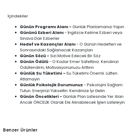
İçindekiler
Günün Programı Alanı -
Günlük Planlamanızı Yapın
Gününü Ezberi Alanı
- İngilizce Kelime Ezberi veya
Sınava Dair Ezberler
Hedef ve Kazançlar Alanı
- O Günün Hedefleri ve
Sonrasındaki Sağlanacak Kazançları
Günün Sözü -
Sizi Motive Edecek Bir Söz
Günün Ödülü
- O Kadar Emer Safettiniz. Kendinizi
Ödüllendirin, Motivasyonunuzu Arttırın
Günlük Su Tüketimi -
Su Tüketimi Önemli. Lütfen
Atlamayın
Günlük Psikolojik Durumunuz
- Psikolojini Sağlam
Tutun. Enerjinizi Yükseltin. Kendinize İyi Gelin
Günün Öncelikleri -
Günlük Plan Listesinde Yer Alan
Ancak ÖNCELİK Olarak Ele Alınabilecek İşleri Listeleyin
Benzer Ürünler