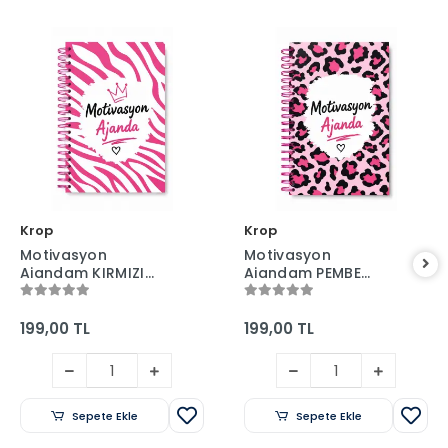
Krop
Krop
Motivasyon
Motivasyon
Ajandam KIRMIZI
Ajandam PEMBE
BEYAZ - Pastel Seri -
SİYAH - Pastel Seri -
Stickerlı - Tarihsiz -
Stickerlı - Tarihsiz -
160 Sayfa - Sert
160 Sayfa - Sert
199,00 TL
199,00 TL
Kapak
Kapak
Sepete Ekle
Sepete Ekle