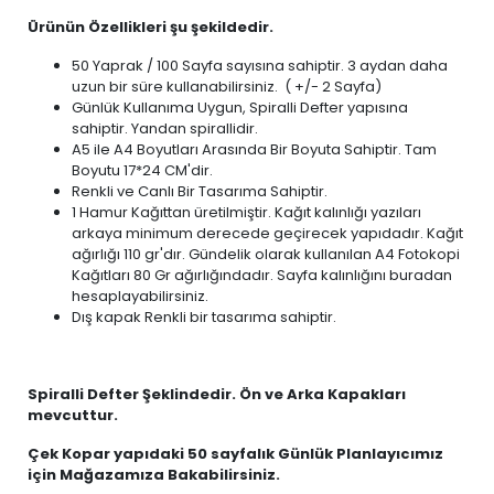
Ürünün Özellikleri şu şekildedir.
50 Yaprak / 100 Sayfa sayısına sahiptir. 3 aydan daha
uzun bir süre kullanabilirsiniz. ( +/- 2 Sayfa)
Günlük Kullanıma Uygun, Spiralli Defter yapısına
sahiptir. Yandan spirallidir.
A5 ile A4 Boyutları Arasında Bir Boyuta Sahiptir. Tam
Boyutu 17*24 CM'dir.
Renkli ve Canlı Bir Tasarıma Sahiptir.
1 Hamur Kağıttan üretilmiştir. Kağıt kalınlığı yazıları
arkaya minimum derecede geçirecek yapıdadır. Kağıt
ağırlığı 110 gr'dır. Gündelik olarak kullanılan A4 Fotokopi
Kağıtları 80 Gr ağırlığındadır. Sayfa kalınlığını buradan
hesaplayabilirsiniz.
Dış kapak Renkli bir tasarıma sahiptir.
Spiralli Defter Şeklindedir. Ön ve Arka Kapakları
mevcuttur.
Çek Kopar yapıdaki 50 sayfalık Günlük Planlayıcımız
için Mağazamıza Bakabilirsiniz.