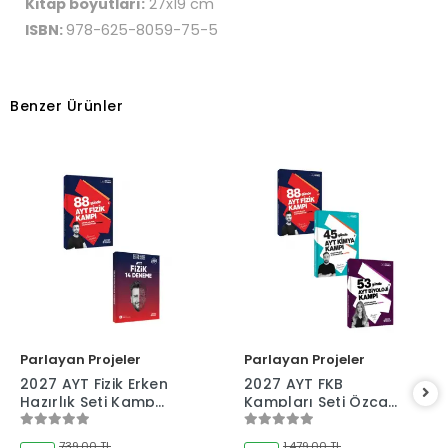
Kitap boyutları:
27x19 cm
ISBN:
978-625-8059-75-5
Benzer Ürünler
Parlayan Projeler
Parlayan Projeler
2027 AYT Fizik Erken
2027 AYT FKB
Hazırlık Seti Kamp
Kampları Seti Özcan
Kitabı ve Deneme
Aykın-Sinan
İkilisi Özcan Aykın
İhtiyaroğlu-Burcu
739,00 TL
1.479,00 TL