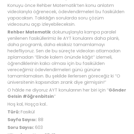
Konuyu önce Rehber Matematik’ten konu anlatım
videolarıyla öğrenecek, ödevlendirmeleri bu fasikülden
yapacaksın. Takıldığın sorularda soru çözüm
videosunu açıp izleyebileceksin.
Rehber Matematik
dokunuşlarıyla kampa paralel
yenilenen fasiküllerimiz ile AYT konularını daha planlı,
daha programlı, daha eksiksiz tamamlamayı
hedefliyoruz. Sen de bu süreçte videoları atlamadan
zıplamadan ‘’Elinde kalem önünde kâğıt’’ izlemeli,
öğrendiklerinin kalıcı olması için bu fasikülden
vereceğimiz ödevlendirmeleri günü gününe
tamamlamalısın. Bu şekilde ilerlersen göreceğiz ki ‘’O
üniversitenin kapısından zırank diye girmişsin!’’
O hâlde ne diyoruz AYT konularının her biri için ‘’
Gönder
Gelsin #öğrenbitsin
’’
Hoş kal, Hoşça kal..
Türü:
Fasikül
Sayfa Sayısı:
88
Soru Sayısı:
603