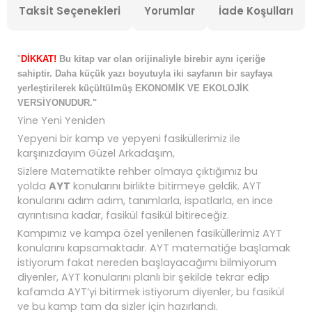
Taksit Seçenekleri
Yorumlar
İade Koşulları
"
DİKKAT!
Bu kitap var olan orijinaliyle birebir aynı içeriğe
sahiptir. Daha küçük yazı boyutuyla iki sayfanın bir sayfaya
yerleştirilerek küçültülmüş EKONOMİK VE EKOLOJİK
VERSİYONUDUR."
Yine Yeni Yeniden
Yepyeni bir kamp ve yepyeni fasiküllerimiz ile
karşınızdayım Güzel Arkadaşım,
Sizlere Matematikte rehber olmaya çıktığımız bu
yolda
AYT
konularını birlikte bitirmeye geldik. AYT
konularını adım adım, tanımlarla, ispatlarla, en ince
ayrıntısına kadar, fasikül fasikül bitireceğiz.
Kampımız ve kampa özel yenilenen fasiküllerimiz AYT
konularını kapsamaktadır. AYT matematiğe başlamak
istiyorum fakat nereden başlayacağımı bilmiyorum
diyenler, AYT konularını planlı bir şekilde tekrar edip
kafamda AYT’yi bitirmek istiyorum diyenler, bu fasikül
ve bu kamp tam da sizler için hazırlandı.