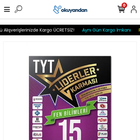
r
r
r
r
r r r
0
 Alışverişlerinizde Kargo ÜCRETSİZ!
Aynı Gün Kargo İmkanı
P