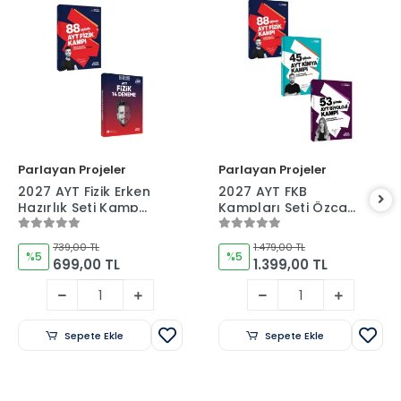
Parlayan Projeler
Parlayan Projeler
2027 AYT Fizik Erken
2027 AYT FKB
Hazırlık Seti Kamp
Kampları Seti Özcan
Kitabı ve Deneme
Aykın-Sinan
İkilisi Özcan Aykın
İhtiyaroğlu-Burcu
739,00 TL
1.479,00 TL
Ay
%5
%5
699,00 TL
1.399,00 TL
Sepete Ekle
Sepete Ekle