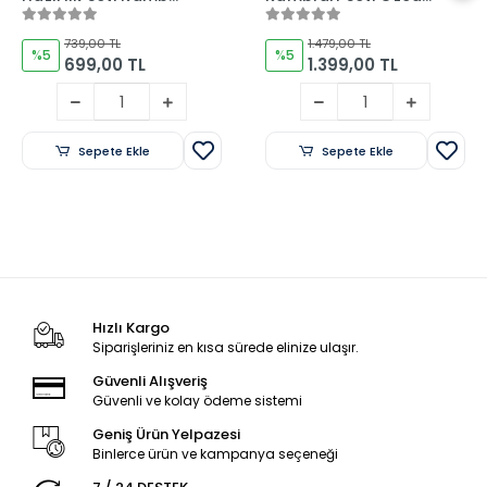
Kitabı ve Deneme
Aykın-Sinan
İkilisi Özcan Aykın
İhtiyaroğlu-Burcu
739,00 TL
1.479,00 TL
Ay
%5
%5
699,00 TL
1.399,00 TL
Sepete Ekle
Sepete Ekle
Hızlı Kargo
Siparişleriniz en kısa sürede elinize ulaşır.
Güvenli Alışveriş
Güvenli ve kolay ödeme sistemi
Geniş Ürün Yelpazesi
Binlerce ürün ve kampanya seçeneği