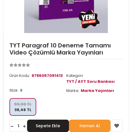
TYT Paragraf 10 Deneme Tamamı
Video Çözümlü Marka Yayınları
Ürün Kodu:
9786057091413
Kategori:
TYT / AYT Soru Bankası
Stok:
8
Marka:
Marka Yayınları
99,00 TL
38,46 TL
Sepete Ekle
Hemen Al