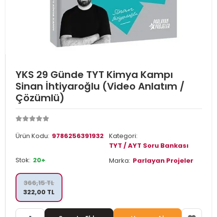
YKS 29 Günde TYT Kimya Kampı
Sinan İhtiyaroğlu (Video Anlatım /
Çözümlü)
Ürün Kodu:
9786256391932
Kategori:
TYT / AYT Soru Bankası
Stok:
20+
Marka:
Parlayan Projeler
366,15 TL
322,00 TL