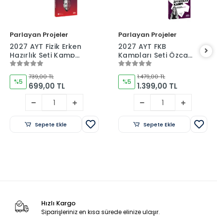
Parlayan Projeler
Parlayan Projeler
2027 AYT Fizik Erken
2027 AYT FKB
Hazırlık Seti Kamp
Kampları Seti Özcan
Kitabı ve Deneme
Aykın-Sinan
İkilisi Özcan Aykın
İhtiyaroğlu-Burcu
739,00 TL
1.479,00 TL
Ay
%5
%5
699,00 TL
1.399,00 TL
Sepete Ekle
Sepete Ekle
Hızlı Kargo
Siparişleriniz en kısa sürede elinize ulaşır.