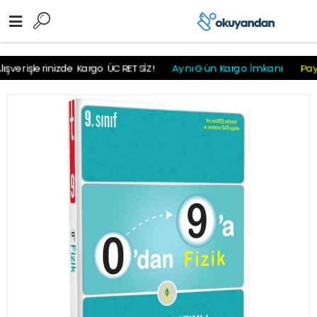
r
r
r
r
r r r
şverişlerinizde Kargo ÜCRETSİZ!
Aynı Gün Kargo İmkanı
Payl