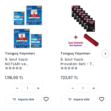
Tonguç Yayınları
Tonguç Yayınları
9. Sınıf Yazılı
9. Sınıf Yazılı
NOTLARI ve
Provaları Seti - 7
DENEMELERİ - 1 ve 2.
Kitap 1 ve 2. Dönem
Dönem - Tonguç
+ Sosis Kalem
Yayınları
Kutusu
1.116,00 TL
723,97 TL
Sepete Ekle
Sepete Ekle