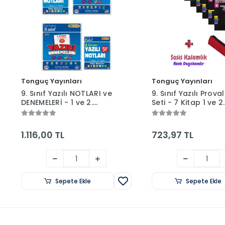
Tonguç Yayınları
Tonguç Yayınları
9. Sınıf Yazılı NOTLARI ve
9. Sınıf Yazılı Proval
DENEMELERİ - 1 ve 2.
Seti - 7 Kitap 1 ve 2.
Dönem - Tonguç
Dönem + Sosis Kal
Yayınları
Kutusu
1.116,00 TL
723,97 TL
Sepete Ekle
Sepete Ekle