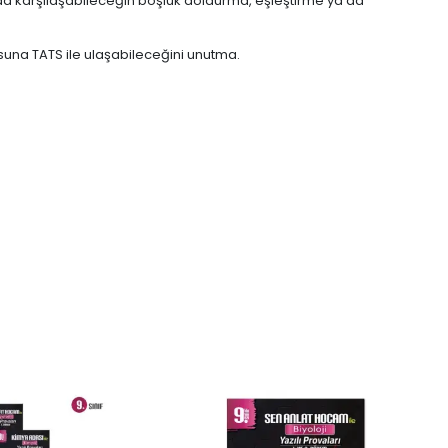
ılarda karşılaşabileceğin boşluk doldurma, eşleştirme ya da
una TATS ile ulaşabileceğini unutma.