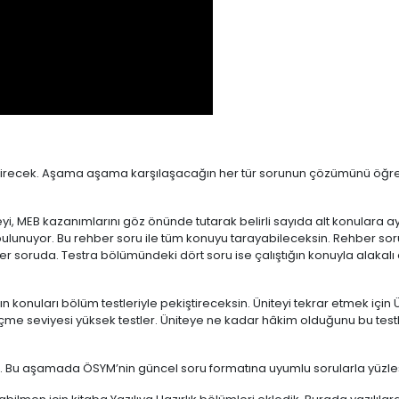
çirecek. Aşama aşama karşılaşacağın her tür sorunun çözümünü öğret
teyi, MEB kazanımlarını göz önünde tutarak belirli sayıda alt konulara 
ulunuyor. Bu rehber soru ile tüm konuyu tarayabileceksin. Rehber s
soruda. Testra bölümündeki dört soru ise çalıştığın konuyla alakalı en
tığın konuları bölüm testleriyle pekiştireceksin. Üniteyi tekrar etmek için
çme seviyesi yüksek testler. Üniteye ne kadar hâkim olduğunu bu testle
yor. Bu aşamada ÖSYM’nin güncel soru formatına uyumlu sorularla yüzleş