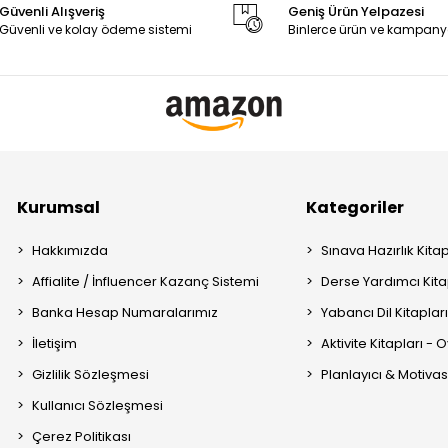
Güvenli Alışveriş
Geniş Ürün Yelpazesi
Güvenli ve kolay ödeme sistemi
Binlerce ürün ve kampany
Kurumsal
Kategoriler
Hakkımızda
Sınava Hazırlık Kitap
Affialite / İnfluencer Kazanç Sistemi
Derse Yardımcı Kita
Banka Hesap Numaralarımız
Yabancı Dil Kitaplar
İletişim
Aktivite Kitapları -
Gizlilik Sözleşmesi
Planlayıcı & Motiva
Kullanıcı Sözleşmesi
Çerez Politikası