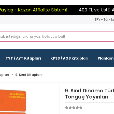
ş - Kazan Affialite Sistemi
400 TL ve Üstü Alışve
TRY - Türk Li
TYT / AYT Kitapları
KPSS / AGS Kitapları
Planlama
apları
9. Sınıf Kitapları
9. Sınıf Dinamo Tür
Tonguç Yayınları