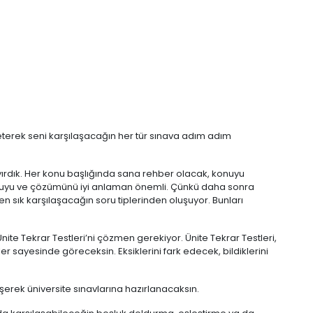
erek seni karşılaşacağın her tür sınava adım adım
ayırdık. Her konu başlığında sana rehber olacak, konuyu
oruyu ve çözümünü iyi anlaman önemli. Çünkü daha sonra
 sık karşılaşacağın soru tiplerinden oluşuyor. Bunları
 Ünite Tekrar Testleri’ni çözmen gerekiyor. Ünite Tekrar Testleri,
r sayesinde göreceksin. Eksiklerini fark edecek, bildiklerini
erek üniversite sınavlarına hazırlanacaksın.