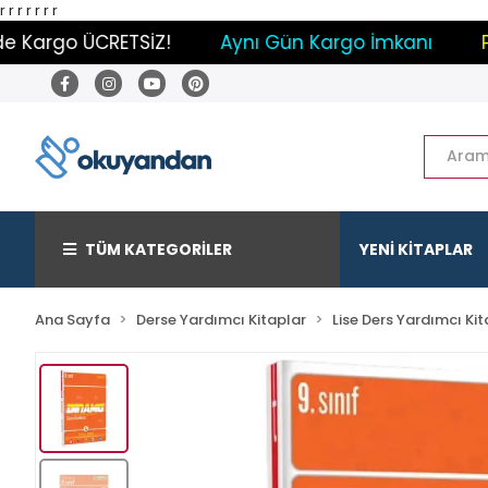
r
r
r
r
r r r
argo ÜCRETSİZ!
Aynı Gün Kargo İmkanı
Payla
TÜM KATEGORİLER
YENİ KİTAPLAR
Ana Sayfa
Derse Yardımcı Kitaplar
Lise Ders Yardımcı Kit