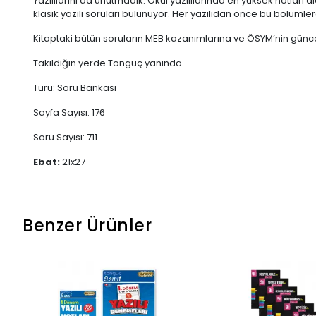
Yazılılarını da unutmadık. Okul yazılılarında en yüksek notları 
klasik yazılı soruları bulunuyor. Her yazılıdan önce bu bölüm
Kitaptaki bütün soruların MEB kazanımlarına ve ÖSYM’nin gün
Takıldığın yerde Tonguç yanında
Türü: Soru Bankası
Sayfa Sayısı: 176
Soru Sayısı: 711
Ebat:
21x27
Benzer Ürünler