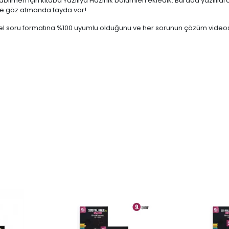
alabilmen için kitaba Yazılıya Hazırlık bölümleri ekledik. Burada yazıl
lere göz atmanda fayda var!
cel soru formatına %100 uyumlu olduğunu ve her sorunun çözüm videos