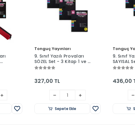
Tonguç Yayınları
Tonguç Ya
arı
9. Sınıf Yazılı Provaları
9. Sınıf Ya
SÖZEL Set - 3 Kitap 1 ve 2.
SAYISAL Se
em
Dönem - Tonguç
2. Dönem
Yayınları
Yayınları
327,00 TL
436,00 
Sepete Ekle