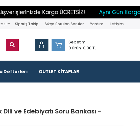
rişlerinizde Kargo ÜCRETSİZ!
Aynı Gün Kargo İmk
rası
Sipariş Takip
Sıkça Sorulan Sorular
Yardım
İletişim
Sepetim
0 ürün
-
0,00 TL
 Defterleri
OUTLET KİTAPLAR
k Dili ve Edebiyatı Soru Bankası -