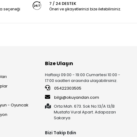
7 / 24 DESTEK
a seçeneği
Öneri ve şikayetlerinizi bize iletebilirsiniz.
Bize Ulaşın
Haftaiçi 09:00 - 19:00 Cumartesi 10:00 -
ları
17:00 saatleri arasında ulaşabilirsiniz.
plar
05422303505
ı
bilgi@okuyandan.com
 Oyun - Oyuncak
Orta Mah. 673. Sok No:13/A 13/B
Mustafa Vural Apart. Adapazarı
syon
Sakarya
Bizi Takip Edin