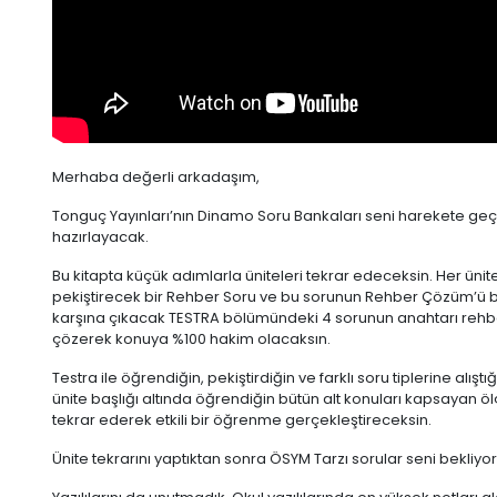
Merhaba değerli arkadaşım,
Tonguç Yayınları’nın Dinamo Soru Bankaları seni harekete ge
hazırlayacak.
Bu kitapta küçük adımlarla üniteleri tekrar edeceksin. Her üni
pekiştirecek bir Rehber Soru ve bu sorunun Rehber Çözüm’ü b
karşına çıkacak TESTRA bölümündeki 4 sorunun anahtarı rehber 
çözerek konuya %100 hakim olacaksın.
Testra ile öğrendiğin, pekiştirdiğin ve farklı soru tiplerine alış
ünite başlığı altında öğrendiğin bütün alt konuları kapsayan öl
tekrar ederek etkili bir öğrenme gerçekleştireceksin.
Ünite tekrarını yaptıktan sonra ÖSYM Tarzı sorular seni bekli