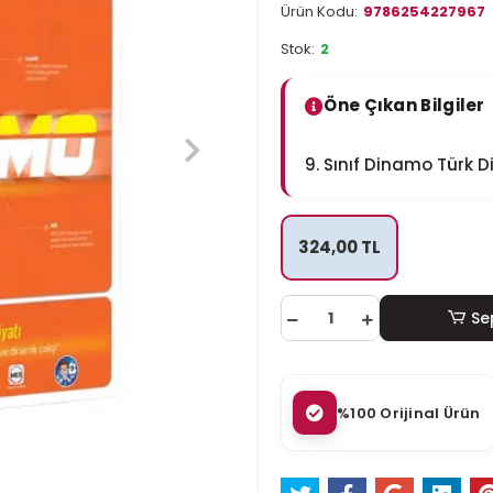
Ürün Kodu:
9786254227967
Stok:
2
Öne Çıkan Bilgiler
9. Sınıf Dinamo Türk D
324,00 TL
Se
%100 Orijinal Ürün