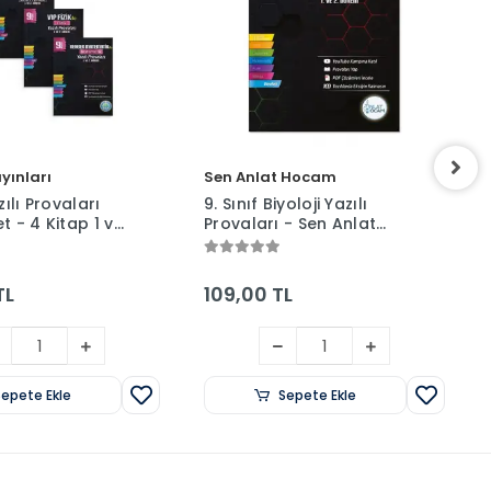
yınları
Sen Anlat Hocam
zılı Provaları
9. Sınıf Biyoloji Yazılı
t - 4 Kitap 1 ve
Provaları - Sen Anlat
 - Tonguç
Hocam
TL
109,00 TL
Sepete Ekle
Sepete Ekle