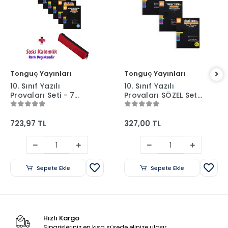
Tonguç Yayınları
Tonguç Yayınları
10. Sınıf Yazılı
10. Sınıf Yazılı
Provaları Seti - 7
Provaları SÖZEL Set
Kitap 1 ve 2. Dönem
- 3 Kitap 1 ve 2.
+ Sosis Kalem
Dönem - Tonguç
Kutusu
Yayınları
723,97 TL
327,00 TL
Sepete Ekle
Sepete Ekle
Hızlı Kargo
Siparişleriniz en kısa sürede elinize ulaşır.