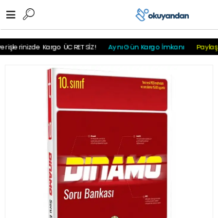
r
r
r
r
r r r
rişlerinizde Kargo ÜCRETSİZ!
Aynı Gün Kargo İmkanı
Paylaş -