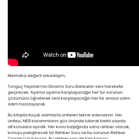
Merhaba değerli arkadaşım,
Tonguç Yayınları’nın Dinamo Soru Bankaları seni harekete
geçirecek. Aşama aşama karşılaşacağın her tür sorunun
çözümünü öğreterek seni karşılaşacağın her tür sınava adım
adım hazırlayacak.
Bu kitapta küçük adımlarla üniteleri tekrar edeceksin. Her
üniteyi, MEB kazanımlarını göz önünde tutarak belirli sayıda
alt konulara ayırdık. Her konu başlığında sana rehber olacak,
konuyu pekiştirecek bir Rehber Soru ve bu sorunun Rehber
Çözüm’ü bulunuyor. Bu rehber soru ile tüm konuyu