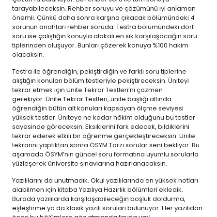
tarayabileceksin. Rehber soruyu ve çözümünü iyi anlaman
önemli. Çünkü daha sonra karşına çıkacak bölümündeki 4
sorunun anahtarı rehber soruda. Testra bölümündeki dört
soru ise çalıştığın konuyla alakalı en sık karşılaşacağın soru
tiplerinden oluşuyor. Bunları çözerek konuya %100 hakim
olacaksın.
Testra ile öğrendiğin, pekiştirdiğin ve farklı soru tiplerine
alıştığın konuları bölüm testleriyle pekiştireceksin. Üniteyi
tekrar etmek için Ünite Tekrar Testleri’ni çözmen
gerekiyor. Ünite Tekrar Testleri, ünite başlığı altında
öğrendiğin bütün alt konuları kapsayan ölçme seviyesi
yüksek testler. Üniteye ne kadar hâkim olduğunu bu testler
sayesinde göreceksin. Eksiklerini fark edecek, bildiklerini
tekrar ederek etkili bir öğrenme gerçekleştireceksin. Ünite
tekrarını yaptıktan sonra ÖSYM Tarzı sorular seni bekliyor. Bu
aşamada ÖSYM’nin güncel soru formatına uyumlu sorularla
yüzleşerek üniversite sınavlarına hazırlanacaksın.
Yazılılarını da unutmadık. Okul yazılılarında en yüksek notları
alabilmen için kitaba Yazılıya Hazırlık bölümleri ekledik.
Burada yazılılarda karşılaşabileceğin boşluk doldurma,
eşleştirme ya da klasik yazılı soruları bulunuyor. Her yazılıdan