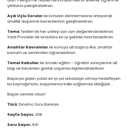
alan: Pekiştirme Testleri ile konuları tekrar ederek öğrenme
çıktılarını pekiştirebilirsin.
Açık Uçlu Sorular
ile konuları derinlemesine anlayarak
analitik düşünme becerilerinizi geliştirebilirsin.
Tema
Testleri
ile her üniteyi ayrı ayrı değerlendirebilirsin.
Yazılı Provaları ile sınavlara en iyi şekilde hazırlanabilirsin.
Anahtar Kavramlar
ile konuya ait başlıca ilke, anahtar
kavram ve sembolleri öğrenebilirsin.
Temel Kabuller
ile önceki eğitim - öğretim süreçlerine ait
bilgi ve becerileri günlük yaşamla ilişkilendirebilirsin.
Başarıya giden yolda en iyi yol arkadaşın olmayı hedefleyen
bu kaynağımızın, başarılarına katkı sağlaması dileğiyle...
Başarı seninle olsun!
Türü:
Dinamo Soru Bankası
Sayfa Sayısı:
208
Soru Sayısı:
641