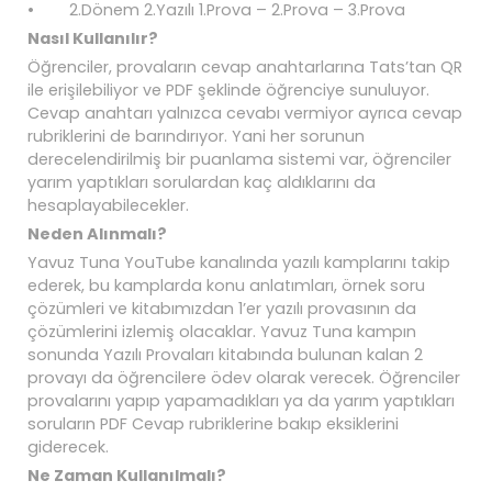
• 2.Dönem 2.Yazılı 1.Prova – 2.Prova – 3.Prova
Nasıl Kullanılır?
Öğrenciler, provaların cevap anahtarlarına Tats’tan QR
ile erişilebiliyor ve PDF şeklinde öğrenciye sunuluyor.
Cevap anahtarı yalnızca cevabı vermiyor ayrıca cevap
rubriklerini de barındırıyor. Yani her sorunun
derecelendirilmiş bir puanlama sistemi var, öğrenciler
yarım yaptıkları sorulardan kaç aldıklarını da
hesaplayabilecekler.
Neden Alınmalı?
Yavuz Tuna YouTube kanalında yazılı kamplarını takip
ederek, bu kamplarda konu anlatımları, örnek soru
çözümleri ve kitabımızdan 1’er yazılı provasının da
çözümlerini izlemiş olacaklar. Yavuz Tuna kampın
sonunda Yazılı Provaları kitabında bulunan kalan 2
provayı da öğrencilere ödev olarak verecek. Öğrenciler
provalarını yapıp yapamadıkları ya da yarım yaptıkları
soruların PDF Cevap rubriklerine bakıp eksiklerini
giderecek.
Ne Zaman Kullanılmalı?