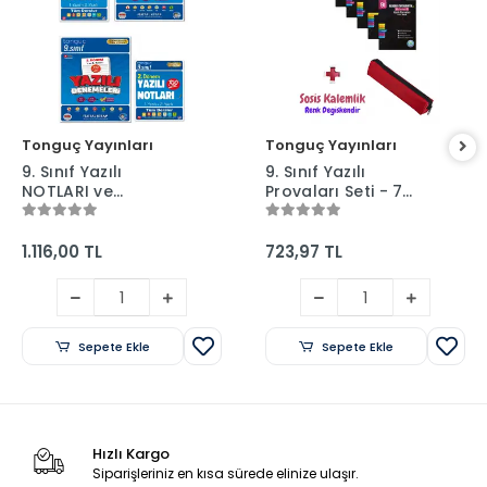
Tonguç Yayınları
Tonguç Yayınları
9. Sınıf Yazılı
9. Sınıf Yazılı
NOTLARI ve
Provaları Seti - 7
DENEMELERİ - 1 ve 2.
Kitap 1 ve 2. Dönem
Dönem - Tonguç
+ Sosis Kalem
Yayınları
Kutusu
1.116,00 TL
723,97 TL
Sepete Ekle
Sepete Ekle
Hızlı Kargo
Siparişleriniz en kısa sürede elinize ulaşır.