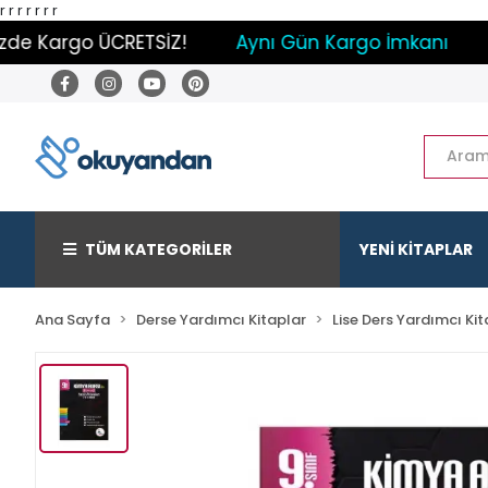
r
r
r
r
r r r
 Kargo ÜCRETSİZ!
Aynı Gün Kargo İmkanı
Pay
TÜM KATEGORİLER
YENİ KİTAPLAR
Ana Sayfa
Derse Yardımcı Kitaplar
Lise Ders Yardımcı Kit