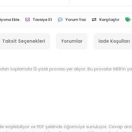
iyona Ekle
Tavsiye Et
Yorum Yaz
Karşılaştır
Taksit Seçenekleri
Yorumlar
İade Koşulları
adan toplamda 12 yazılı provası yer alıyor. Bu provalar MEB’in ya
le erişilebiliyor ve PDF şeklinde öğrenciye sunuluyor. Cevap ana