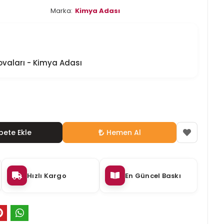
Marka:
Kimya Adası
Provaları - Kimya Adası
pete Ekle
Hemen Al
Hızlı Kargo
En Güncel Baskı