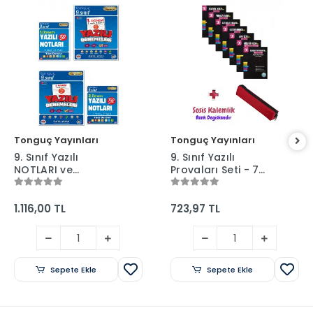
Tonguç Yayınları
Tonguç Yayınları
9. Sınıf Yazılı
9. Sınıf Yazılı
NOTLARI ve
Provaları Seti - 7
DENEMELERİ - 1 ve 2.
Kitap 1 ve 2. Dönem
Dönem - Tonguç
+ Sosis Kalem
Yayınları
Kutusu
1.116,00 TL
723,97 TL
Sepete Ekle
Sepete Ekle