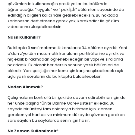
çözümlerde kullanacağın pratik yolları bu bölümde
öğreneceğiz. “ uygula” ve “ pekİştİr” bölümleri sayesinde de
edindiğin bilgileri kalıcı hâle getirebileceksin. Bu noktada
zorlanırsan dert etmene gerek yok, karekodlar ile çözüm
videolarına ulaşabileceksin.
Nasıl Kullanılır?
Bu kitapta 9.sınıf matematik konularını 34 bölüme ayırdık. Yani
a’dan z’ye tüm matematik konularını partiküllerine ayırdık ve
hiç eksik bırakmadan öğrenebileceğin bir yapı ve sıralama
hazırladık. Ek olarak her dersin sonuna yazılı bölümleri de
ekledik. Yani çalıştığın her konu için karşına çıkabilecek açık
uçlu yazılı sorularını da bu kitapta bulabileceksin.
Neden Alınmalı?
Çalışmalarını kontrollü bir şekilde devam ettirebilmen için de
her ünite başına “Ünite Bitirme Görev Listesi” ekledik. Bu
sayede bir üniteyi tam anlamıyla bitirmen için izlemen
gereken yol haritası ve minimum düzeyde çözmen gereken
soru sayıları bu sayfalarda senin için hazır.
Ne Zaman Kullanılmalı?