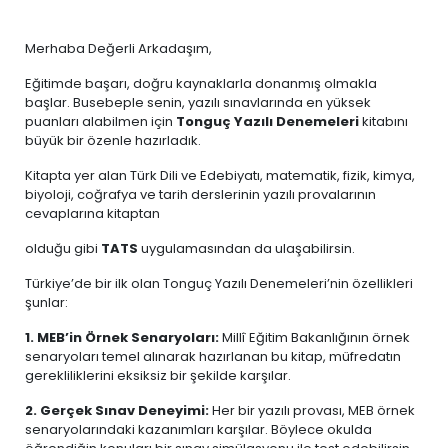
Merhaba Değerli Arkadaşım,
Eğitimde başarı, doğru kaynaklarla donanmış olmakla
başlar. Busebeple senin, yazılı sınavlarında en yüksek
puanları alabilmen için
Tonguç Yazılı Denemeleri
kitabını
büyük bir özenle hazırladık.
Kitapta yer alan Türk Dili ve Edebiyatı, matematik, fizik, kimya,
biyoloji, coğrafya ve tarih derslerinin yazılı provalarının
cevaplarına kitaptan
olduğu gibi
TATS
uygulamasından da ulaşabilirsin.
Türkiye’de bir ilk olan Tonguç Yazılı Denemeleri’nin özellikleri
şunlar:
1. MEB’in Örnek Senaryoları:
Millî Eğitim Bakanlığının örnek
senaryoları temel alınarak hazırlanan bu kitap, müfredatın
gerekliliklerini eksiksiz bir şekilde karşılar.
2. Gerçek Sınav Deneyimi:
Her bir yazılı provası, MEB örnek
senaryolarındaki kazanımları karşılar. Böylece okulda