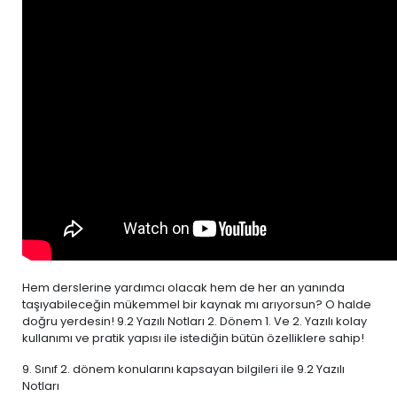
Hem derslerine yardımcı olacak hem de her an yanında
taşıyabileceğin mükemmel bir kaynak mı arıyorsun? O halde
doğru yerdesin! 9.2 Yazılı Notları 2. Dönem 1. Ve 2. Yazılı kolay
kullanımı ve pratik yapısı ile istediğin bütün özelliklere sahip!
9. Sınıf 2. dönem konularını kapsayan bilgileri ile 9.2 Yazılı
Notları