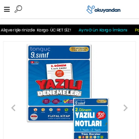
r
r
r
r
r r r
ışverişlerinizde Kargo ÜCRETSİZ!
Aynı Gün Kargo İmkanı
Payl