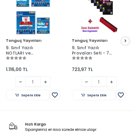
Tonguç Yayınları
Tonguç Yayınları
9. Sınıf Yazılı
9. Sınıf Yazılı
NOTLARI ve
Provaları Seti - 7
DENEMELERİ - 1 ve 2.
Kitap 1 ve 2. Dönem
Dönem - Tonguç
+ Sosis Kalem
Yayınları
Kutusu
1.116,00 TL
723,97 TL
Sepete Ekle
Sepete Ekle
Hızlı Kargo
Siparişleriniz en kısa sürede elinize ulaşır.