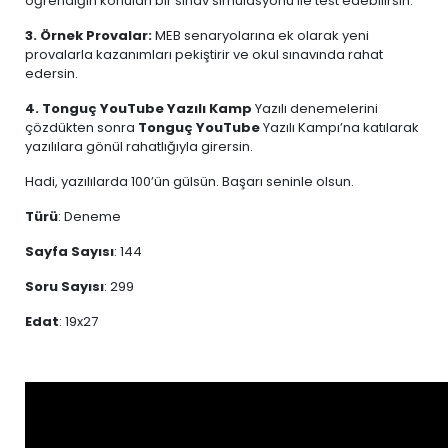
öğrendiğin konuları bir sınav simülasyonu ile test edebilirsin.
3. Örnek Provalar:
MEB senaryolarına ek olarak yeni
provalarla kazanımları pekiştirir ve okul sınavında rahat
edersin.
4. Tonguç YouTube Yazılı Kamp
Yazılı denemelerini
çözdükten sonra
Tonguç YouTube
Yazılı Kampı’na katılarak
yazılılara gönül rahatlığıyla girersin.
Hadi, yazılılarda 100’ün gülsün. Başarı seninle olsun.
Türü
: Deneme
Sayfa Sayısı
: 144
Soru Sayısı
: 299
Edat
: 19x27