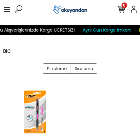
r
r
r
r
r r r
0
 Alışverişlerinizde Kargo ÜCRETSİZ!
Aynı Gün Kargo İmkanı
BIC
Filtreleme
Sıralama