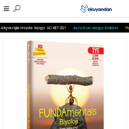
r
r
r
r
r r r
ışverişlerinizde Kargo ÜCRETSİZ!
Aynı Gün Kargo İmkanı
Pay