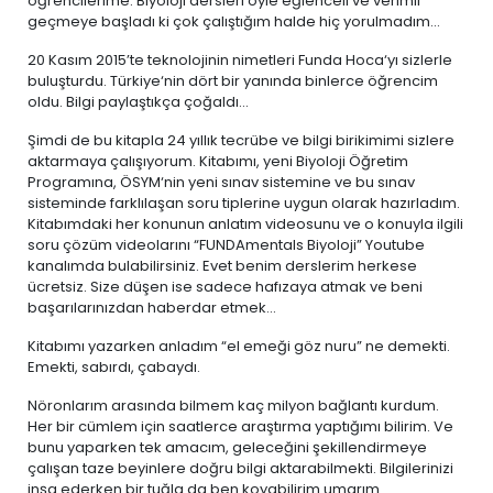
öğrencilerime. Biyoloji dersleri öyle eğlenceli ve verimli
geçmeye başladı ki çok çalıştığım halde hiç yorulmadım...
20 Kasım 2015’te teknolojinin nimetleri Funda Hoca‘yı sizlerle
buluşturdu. Türkiye‘nin dört bir yanında binlerce öğrencim
oldu. Bilgi paylaştıkça çoğaldı...
Şimdi de bu kitapla 24 yıllık tecrübe ve bilgi birikimimi sizlere
aktarmaya çalışıyorum. Kitabımı, yeni Biyoloji Öğretim
Programına, ÖSYM‘nin yeni sınav sistemine ve bu sınav
sisteminde farklılaşan soru tiplerine uygun olarak hazırladım.
Kitabımdaki her konunun anlatım videosunu ve o konuyla ilgili
soru çözüm videolarını “FUNDAmentals Biyoloji” Youtube
kanalımda bulabilirsiniz. Evet benim derslerim herkese
ücretsiz. Size düşen ise sadece hafızaya atmak ve beni
başarılarınızdan haberdar etmek...
Kitabımı yazarken anladım “el emeği göz nuru” ne demekti.
Emekti, sabırdı, çabaydı.
Nöronlarım arasında bilmem kaç milyon bağlantı kurdum.
Her bir cümlem için saatlerce araştırma yaptığımı bilirim. Ve
bunu yaparken tek amacım, geleceğini şekillendirmeye
çalışan taze beyinlere doğru bilgi aktarabilmekti. Bilgilerinizi
inşa ederken bir tuğla da ben koyabilirim umarım...