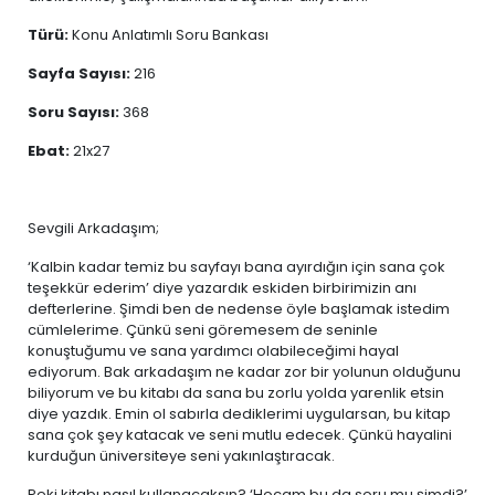
Türü:
Konu Anlatımlı Soru Bankası
Sayfa Sayısı:
216
Soru Sayısı:
368
Ebat:
21x27
Sevgili Arkadaşım;
‘Kalbin kadar temiz bu sayfayı bana ayırdığın için sana çok
teşekkür ederim’ diye yazardık eskiden birbirimizin anı
defterlerine. Şimdi ben de nedense öyle başlamak istedim
cümlelerime. Çünkü seni göremesem de seninle
konuştuğumu ve sana yardımcı olabileceğimi hayal
ediyorum. Bak arkadaşım ne kadar zor bir yolunun olduğunu
biliyorum ve bu kitabı da sana bu zorlu yolda yarenlik etsin
diye yazdık. Emin ol sabırla dediklerimi uygularsan, bu kitap
sana çok şey katacak ve seni mutlu edecek. Çünkü hayalini
kurduğun üniversiteye seni yakınlaştıracak.
Peki kitabı nasıl kullanacaksın? ‘Hocam bu da soru mu şimdi?’