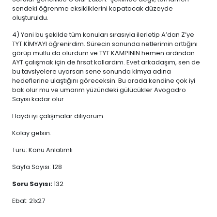
sendeki öğrenme eksikliklerini kapatacak düzeyde
oluşturuldu.
4) Yani bu şekilde tüm konuları sırasıyla ilerletip A’dan Z’ye
TYT KİMYAYI öğrenirdim. Sürecin sonunda netlerimin arttığını
görüp mutlu da olurdum ve TYT KAMPININ hemen ardından
AYT çalışmak için de fırsat kollardım. Evet arkadaşım, sen de
bu tavsiyelere uyarsan sene sonunda kimya adına
hedeflerine ulaştığını göreceksin. Bu arada kendine çok iyi
bak olur mu ve umarım yüzündeki gülücükler Avogadro
Sayısı kadar olur.
Haydi iyi çalışmalar diliyorum.
Kolay gelsin.
Türü: Konu Anlatımlı
Sayfa Sayısı: 128
Soru Sayısı:
132
Ebat: 21x27