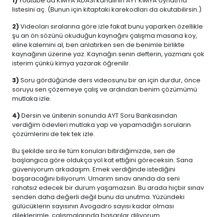
1)
Youtube’da KİMYA ADASI kanalının AYT KİMYA oynatma
listesini aç. (Bunun için kitaptaki karekodları da okutabilirsin.)
2)
Videoları sıralarına göre izle fakat bunu yaparken özellikle
şu an ön sözünü okuduğun kaynağını çalışma masana koy,
eline kalemini al, ben anlatırken sen de benimle birlikte
kaynağının üzerine yaz. Kaynağın senin defterin, yazmanı çok
isterim çünkü kimya yazarak öğrenilir.
3)
Soru gördüğünde ders videosunu bir an için durdur, önce
soruyu sen çözemeye çalış ve ardından benim çözümümü
mutlaka izle.
4)
Dersin ve ünitenin sonunda AYT Soru Bankasından
verdiğim ödevleri mutlaka yap ve yapamadığın soruların
çözümlerini de tek tek izle.
Bu şekilde sıra ile tüm konuları bitirdiğimizde, sen de
başlangıca göre oldukça yol kat ettiğini göreceksin. Sana
güveniyorum arkadaşım. Emek verdiğinde istediğini
başaracağını biliyorum. Umarım sınav anında da seni
rahatsız edecek bir durum yaşamazsın. Bu arada hiçbir sınav
senden daha değerli değil bunu da unutma. Yüzündeki
gülücüklerin sayısının Avogadro sayısı kadar olması
dileklerimle, çalışmalarında başarılar diliyorum.