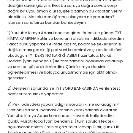
dediğini duyar gibiyim. Evet bu soruya doğru cevap verip
doğru bir uygulaman olursa, işte o zaman bu kitaptan verim
alabilirsin. ‘Mesela ben öğrenci olsaydım ne yapardım?‘
İstersen sana biraz bundan bahsedeyim.
1) Youtube Kimya Adası kanalına gider, öncelikle güncel TYT
KİMYA KAMPINA katılır ve konuların anlatımını dikkatle izlerdim.
Fakat bunu yaparken elimde cipsim, kolam ve şekerlerimle
değil; olması gerektiği gibi yani kalemimi ve şu an önsözünü
okuduğun TYT DERS NOTLARI KİTABIMI hazır tutup, Murat
Hocam (yani bendeniz.) ile tam zamanlı boşlukları doldurup
ve soruları çözerek ilerlerdim. Çünkü kimya dersinin
öğrenilebilmesi ve kolayca unutulmaması için aktif olmak
gerekiyor.
2) Derslerin sonunda ise TYT SORU BANKASINDA verilen test
ödevlerini mutlaka yapardım.
3) Peki ödevdeki yapamadığım soruları kime soracağım?
Evet onu da soru bankası kitabının karekodlarını okutarak
Youtube Kimya Adası kanalından izleyerek hallederdim.
Çünkü Murat Hoca (yani bendeniz .) tüm soruları tek tek
açıklayarak anlattı. Emin ol çözümler ‘cevap C dir, çünkü 18.
Sorular genellikle C olur zaten.’ şeklinde değil, tamamen