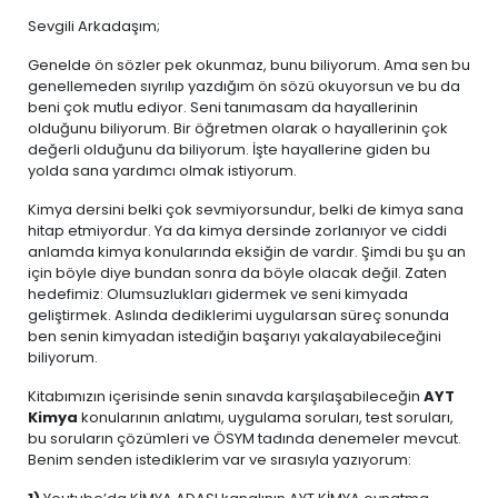
Sevgili Arkadaşım;
Genelde ön sözler pek okunmaz, bunu biliyorum. Ama sen bu
genellemeden sıyrılıp yazdığım ön sözü okuyorsun ve bu da
beni çok mutlu ediyor. Seni tanımasam da hayallerinin
olduğunu biliyorum. Bir öğretmen olarak o hayallerinin çok
değerli olduğunu da biliyorum. İşte hayallerine giden bu
yolda sana yardımcı olmak istiyorum.
Kimya dersini belki çok sevmiyorsundur, belki de kimya sana
hitap etmiyordur. Ya da kimya dersinde zorlanıyor ve ciddi
anlamda kimya konularında eksiğin de vardır. Şimdi bu şu an
için böyle diye bundan sonra da böyle olacak değil. Zaten
hedefimiz: Olumsuzlukları gidermek ve seni kimyada
geliştirmek. Aslında dediklerimi uygularsan süreç sonunda
ben senin kimyadan istediğin başarıyı yakalayabileceğini
biliyorum.
Kitabımızın içerisinde senin sınavda karşılaşabileceğin
AYT
Kimya
konularının anlatımı, uygulama soruları, test soruları,
bu soruların çözümleri ve ÖSYM tadında denemeler mevcut.
Benim senden istediklerim var ve sırasıyla yazıyorum: