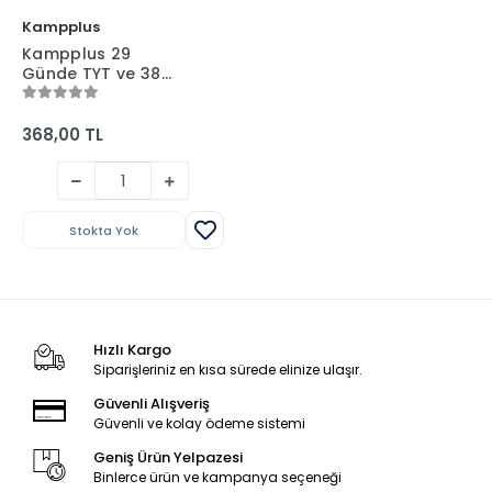
Kampplus
Kampplus 29
Günde TYT ve 38
Günde AYT Fizik
Kampı Video
Anlatımlı Kamp
368,00 TL
Kitabı
Stokta Yok
Hızlı Kargo
Siparişleriniz en kısa sürede elinize ulaşır.
Güvenli Alışveriş
Güvenli ve kolay ödeme sistemi
Geniş Ürün Yelpazesi
Binlerce ürün ve kampanya seçeneği