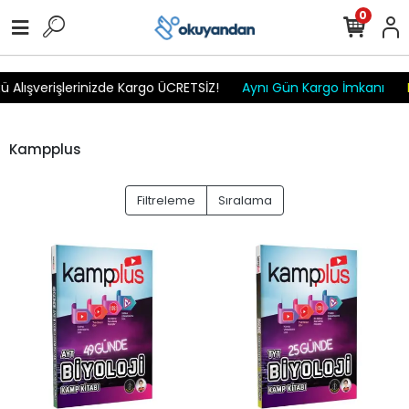
r
r
r
r
r r r
0
 Alışverişlerinizde Kargo ÜCRETSİZ!
Aynı Gün Kargo İmkanı
Kampplus
Filtreleme
Sıralama