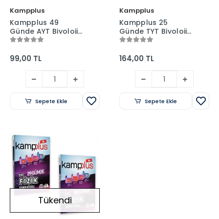
Kampplus
Kampplus
Kampplus 49
Kampplus 25
Günde AYT Biyoloji
Günde TYT Biyoloji
Kampı Video
Kampı Video
Anlatımlı Kamp
Anlatımlı Kamp
Kitabı
Kitabı
99,00 TL
164,00 TL
Sepete Ekle
Sepete Ekle
Tükendi