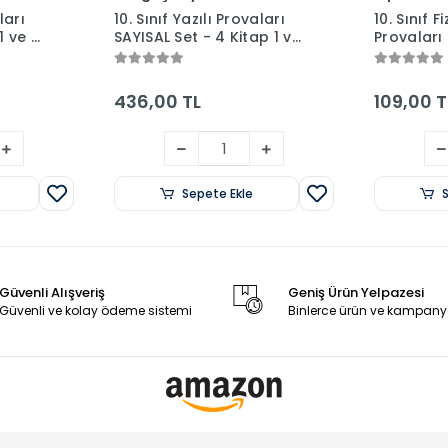
ları
10. Sınıf Yazılı Provaları
10. Sınıf Fi
1 ve 2.
SAYISAL Set - 4 Kitap 1 ve
Provaları 
2. Dönem - Tonguç
Yayınları
436,00 TL
109,00 T
Sepete Ekle
Güvenli Alışveriş
Geniş Ürün Yelpazesi
Güvenli ve kolay ödeme sistemi
Binlerce ürün ve kampany