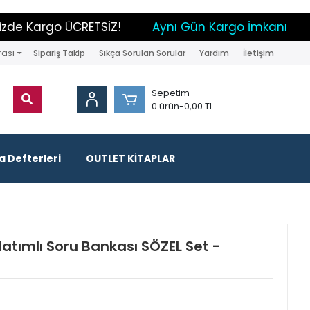
de Kargo ÜCRETSİZ!
Aynı Gün Kargo İmkanı
Pa
rası
Sipariş Takip
Sıkça Sorulan Sorular
Yardım
İletişim
Sepetim
0 ürün
-
0,00 TL
 Defterleri
OUTLET KİTAPLAR
latımlı Soru Bankası SÖZEL Set -