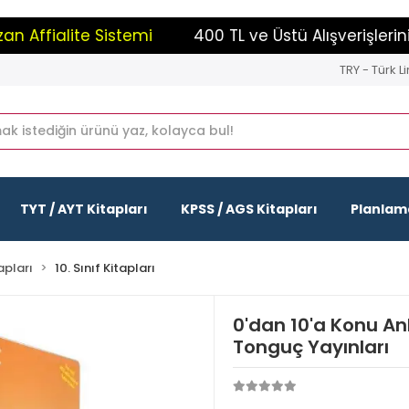
Affialite Sistemi
400 TL ve Üstü Alışverişleriniz
TRY - Türk Li
TYT / AYT Kitapları
KPSS / AGS Kitapları
Planlama
apları
10. Sınıf Kitapları
0'dan 10'a Konu An
Tonguç Yayınları