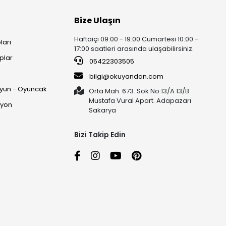
Bize Ulaşın
Haftaiçi 09:00 - 19:00 Cumartesi 10:00 -
ları
17:00 saatleri arasında ulaşabilirsiniz.
plar
05422303505
ı
bilgi@okuyandan.com
 Oyun - Oyuncak
Orta Mah. 673. Sok No:13/A 13/B
Mustafa Vural Apart. Adapazarı
syon
Sakarya
Bizi Takip Edin