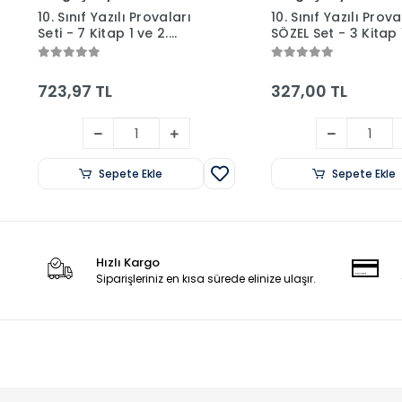
10. Sınıf Yazılı Provaları
10. Sınıf Yazılı Prova
Seti - 7 Kitap 1 ve 2.
SÖZEL Set - 3 Kitap 
Dönem + Sosis Kalem
Dönem - Tonguç
Kutusu
Yayınları
723,97 TL
327,00 TL
Sepete Ekle
Sepete Ekle
Hızlı Kargo
Siparişleriniz en kısa sürede elinize ulaşır.