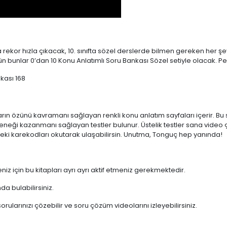
 rekor hızla çıkacak, 10. sınıfta sözel derslerde bilmen gereken her şe
bunlar 0’dan 10 Konu Anlatımlı Soru Bankası Sözel setiyle olacak. Pek
nkası 168
ların özünü kavramanı sağlayan renkli konu anlatım sayfaları içerir. B
ği kazanmanı sağlayan testler bulunur. Üstelik testler sana video ç
eki karekodları okutarak ulaşabilirsin. Unutma, Tonguç hep yanında!
eniz için bu kitapları ayrı ayrı aktif etmeniz gerekmektedir.
nda bulabilirsiniz.
 sorularınızı çözebilir ve soru çözüm videolarını izleyebilirsiniz.