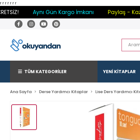
r
r
r
r
r r r
SİZ!
Aynı Gün Kargo İmkanı
Paylaş - Kazan 
TÜM KATEGORİLER
YENİ KİTAPLAR
Ana Sayfa
Derse Yardımcı Kitaplar
Lise Ders Yardımcı Kit