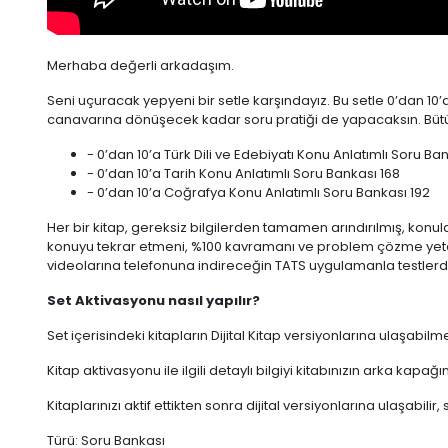
Merhaba değerli arkadaşım.
Seni uçuracak yepyeni bir setle karşındayız. Bu setle 0’dan 10’a
canavarına dönüşecek kadar soru pratiği de yapacaksın. Bütün 
- 0’dan 10’a Türk Dili ve Edebiyatı Konu Anlatımlı Soru Ba
- 0’dan 10’a Tarih Konu Anlatımlı Soru Bankası 168
- 0’dan 10’a Coğrafya Konu Anlatımlı Soru Bankası 192
Her bir kitap, gereksiz bilgilerden tamamen arındırılmış, konu
konuyu tekrar etmeni, %100 kavramanı ve problem çözme yetene
videolarına telefonuna indireceğin TATS uygulamanla testlerd
Set Aktivasyonu nasıl yapılır?
Set içerisindeki kitapların Dijital Kitap versiyonlarına ulaşabilm
Kitap aktivasyonu ile ilgili detaylı bilgiyi kitabınızın arka kapağı
Kitaplarınızı aktif ettikten sonra dijital versiyonlarına ulaşabilir,
Türü: Soru Bankası