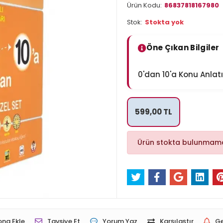
Ürün Kodu:
86837818167980
Stok:
Stokta yok
Öne Çıkan Bilgiler
0'dan 10'a Konu Anlat
599,00 TL
Ürün stokta bulunmama
ona Ekle
Tavsiye Et
Yorum Yaz
Karşılaştır
Ge