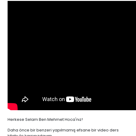
Herkese Selam Ben Mehmet Hoca'nız!
Daha önce bir benzeri yapılmamış efsane bir video ders
kitabı ile karşınızdayım.