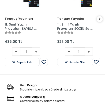
Tonguç Yayınları
Tonguç Yayınları
11. Sınıf Yazılı
11. Sınıf Yazılı
Provaları SAYISAL
Provaları SÖZEL Set
Set - 4 Kitap 1 ve 2.
- 3 Kitap 1 ve 2.
Dönem - Tonguç
Dönem - Tonguç
Yayınları
Yayınları
436,00 TL
327,00 TL
Sepete Ekle
Sepete Ekle
Hızlı Kargo
Siparişleriniz en kısa sürede elinize ulaşır.
Güvenli Alışveriş
Güvenli ve kolay ödeme sistemi