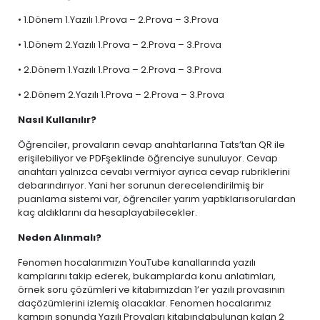
• 1.Dönem 1.Yazılı 1.Prova – 2.Prova – 3.Prova
• 1.Dönem 2.Yazılı 1.Prova – 2.Prova – 3.Prova
• 2.Dönem 1.Yazılı 1.Prova – 2.Prova – 3.Prova
• 2.Dönem 2.Yazılı 1.Prova – 2.Prova – 3.Prova
Nasıl Kullanılır?
Öğrenciler, provaların cevap anahtarlarına Tats’tan QR ile
erişilebiliyor ve PDFşeklinde öğrenciye sunuluyor. Cevap
anahtarı yalnızca cevabı vermiyor ayrıca cevap rubriklerini
debarındırıyor. Yani her sorunun derecelendirilmiş bir
puanlama sistemi var, öğrenciler yarım yaptıklarısorulardan
kaç aldıklarını da hesaplayabilecekler.
Neden Alınmalı?
Fenomen hocalarımızın YouTube kanallarında yazılı
kamplarını takip ederek, bukamplarda konu anlatımları,
örnek soru çözümleri ve kitabımızdan 1’er yazılı provasının
daçözümlerini izlemiş olacaklar. Fenomen hocalarımız
kampın sonunda Yazılı Provaları kitabındabulunan kalan 2