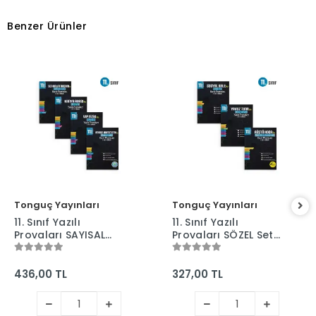
Benzer Ürünler
Tonguç Yayınları
Tonguç Yayınları
11. Sınıf Yazılı
11. Sınıf Yazılı
Provaları SAYISAL
Provaları SÖZEL Set
Set - 4 Kitap 1 ve 2.
- 3 Kitap 1 ve 2.
Dönem - Tonguç
Dönem - Tonguç
Yayınları
Yayınları
436,00 TL
327,00 TL