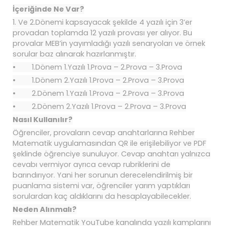
İçeriğinde Ne Var?
1. Ve 2.Dönemi kapsayacak şekilde 4 yazılı için 3’er
provadan toplamda 12 yazılı provası yer alıyor. Bu
provalar MEB’in yayımladığı yazılı senaryoları ve örnek
sorular baz alınarak hazırlanmıştır.
• 1.Dönem 1.Yazılı 1.Prova – 2.Prova – 3.Prova
• 1.Dönem 2.Yazılı 1.Prova – 2.Prova – 3.Prova
• 2.Dönem 1.Yazılı 1.Prova – 2.Prova – 3.Prova
• 2.Dönem 2.Yazılı 1.Prova – 2.Prova – 3.Prova
Nasıl Kullanılır?
Öğrenciler, provaların cevap anahtarlarına Rehber
Matematik uygulamasından QR ile erişilebiliyor ve PDF
şeklinde öğrenciye sunuluyor. Cevap anahtarı yalnızca
cevabı vermiyor ayrıca cevap rubriklerini de
barındırıyor. Yani her sorunun derecelendirilmiş bir
puanlama sistemi var, öğrenciler yarım yaptıkları
sorulardan kaç aldıklarını da hesaplayabilecekler.
Neden Alınmalı?
Rehber Matematik YouTube kanalında yazılı kamplarını