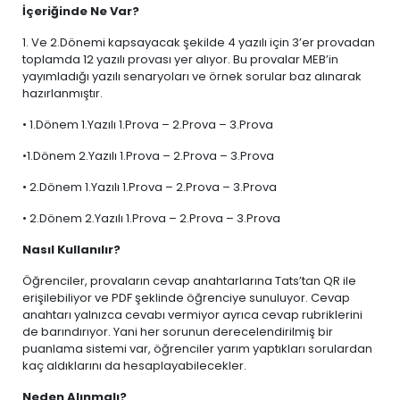
İçeriğinde Ne Var?
1. Ve 2.Dönemi kapsayacak şekilde 4 yazılı için 3’er provadan
toplamda 12 yazılı provası yer alıyor. Bu provalar MEB’in
yayımladığı yazılı senaryoları ve örnek sorular baz alınarak
hazırlanmıştır.
• 1.Dönem 1.Yazılı 1.Prova – 2.Prova – 3.Prova
•1.Dönem 2.Yazılı 1.Prova – 2.Prova – 3.Prova
• 2.Dönem 1.Yazılı 1.Prova – 2.Prova – 3.Prova
• 2.Dönem 2.Yazılı 1.Prova – 2.Prova – 3.Prova
Nasıl Kullanılır?
Öğrenciler, provaların cevap anahtarlarına Tats’tan QR ile
erişilebiliyor ve PDF şeklinde öğrenciye sunuluyor. Cevap
anahtarı yalnızca cevabı vermiyor ayrıca cevap rubriklerini
de barındırıyor. Yani her sorunun derecelendirilmiş bir
puanlama sistemi var, öğrenciler yarım yaptıkları sorulardan
kaç aldıklarını da hesaplayabilecekler.
Neden Alınmalı?