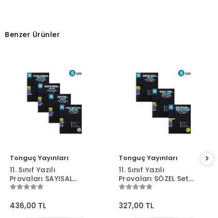
Benzer Ürünler
Tonguç Yayınları
Tonguç Yayınları
11. Sınıf Yazılı
11. Sınıf Yazılı
Provaları SAYISAL
Provaları SÖZEL Set
Set - 4 Kitap 1 ve 2.
- 3 Kitap 1 ve 2.
Dönem - Tonguç
Dönem - Tonguç
Yayınları
Yayınları
436,00 TL
327,00 TL