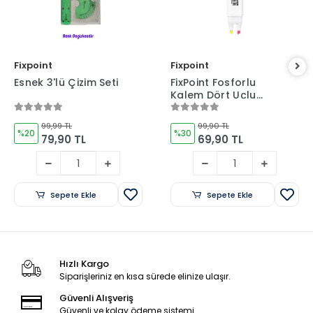
Fixpoint
Fixpoint
Esnek 3'lü Çizim Seti
FixPoint Fosforlu
Kalem Dört Uçlu
Kalem P-2892
99,99 TL
99,90 TL
%20
%30
79,90 TL
69,90 TL
Sepete Ekle
Sepete Ekle
Hızlı Kargo
Siparişleriniz en kısa sürede elinize ulaşır.
Güvenli Alışveriş
Güvenli ve kolay ödeme sistemi