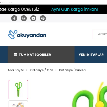
r
r
r
r
r r r
e Kargo ÜCRETSİZ!
Aynı Gün Kargo İmkanı
Pay
TÜM KATEGORİLER
YENİ KİTAPLAR
Ana Sayfa
Kırtasiye / Ofis
Kırtasiye Ürünleri