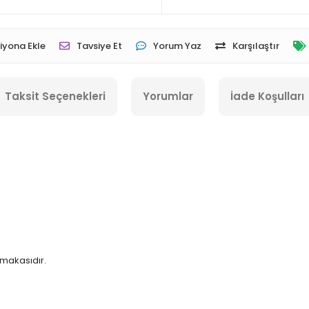
iyona Ekle
Tavsiye Et
Yorum Yaz
Karşılaştır
Taksit Seçenekleri
Yorumlar
İade Koşulları
 makasıdır.