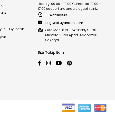
Haftaiçi 09:00 - 19:00 Cumartesi 10:00 -
ları
17:00 saatleri arasında ulaşabilirsiniz.
plar
05422303505
ı
bilgi@okuyandan.com
 Oyun - Oyuncak
Orta Mah. 673. Sok No:13/A 13/B
Mustafa Vural Apart. Adapazarı
syon
Sakarya
Bizi Takip Edin