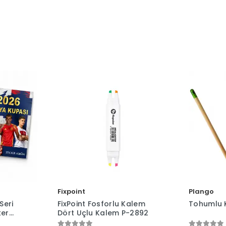
Fixpoint
Plango
Seri
FixPoint Fosforlu Kalem
Tohumlu 
ker
Dört Uçlu Kalem P-2892
eşil)