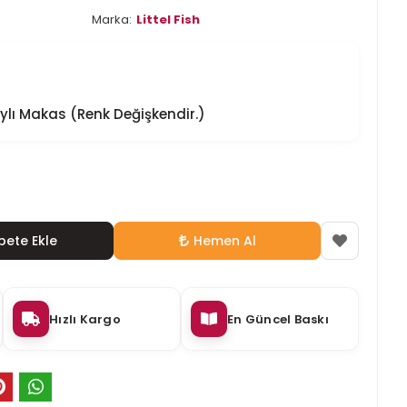
Marka:
Littel Fish
aylı Makas (Renk Değişkendir.)
pete Ekle
Hemen Al
Hızlı Kargo
En Güncel Baskı