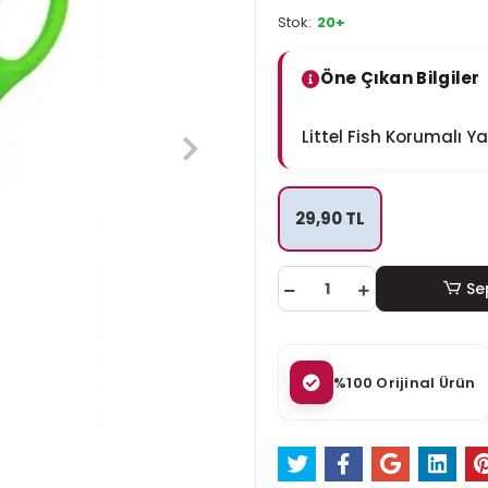
Stok:
20+
Öne Çıkan Bilgiler
Littel Fish Korumalı Y
29,90 TL
Se
%100 Orijinal Ürün