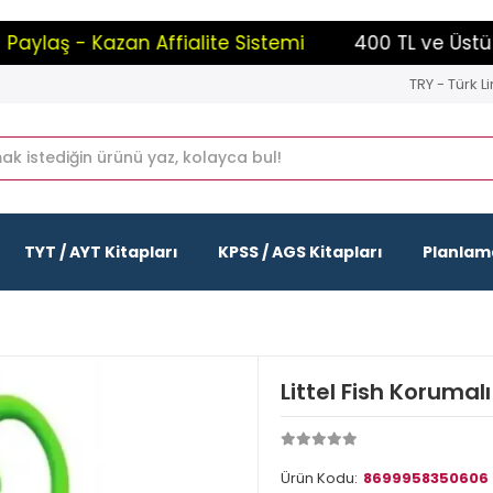
laş - Kazan Affialite Sistemi
400 TL ve Üstü Alı
TRY - Türk Li
TYT / AYT Kitapları
KPSS / AGS Kitapları
Planlama
Littel Fish Korumal
Ürün Kodu:
8699958350606