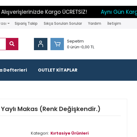
şverişlerinizde Kargo ÜCRETSİZ!
Aynı Gün Kargo İ
rası
Sipariş Takip
Sıkça Sorulan Sorular
Yardım
İletişim
Sepetim
0 ürün
-
0,00 TL
 Defterleri
OUTLET KİTAPLAR
ı Yaylı Makas (Renk Değişkendir.)
Kategori:
Kırtasiye Ürünleri