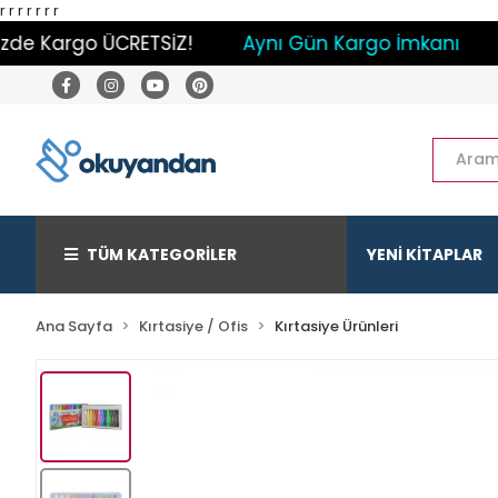
r
r
r
r
r r r
 Kargo ÜCRETSİZ!
Aynı Gün Kargo İmkanı
Pay
TÜM KATEGORİLER
YENİ KİTAPLAR
Ana Sayfa
Kırtasiye / Ofis
Kırtasiye Ürünleri