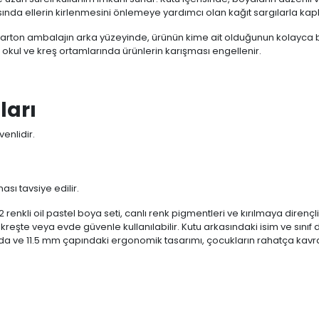
sında ellerin kirlenmesini önlemeye yardımcı olan kağıt sargılarla kaplı
 karton ambalajın arka yüzeyinde, ürünün kime ait olduğunun kolayca bel
kul ve kreş ortamlarında ürünlerin karışması engellenir.
ları
enlidir.
ı tavsiye edilir.
renkli oil pastel boya seti, canlı renk pigmentleri ve kırılmaya dirençli
şte veya evde güvenle kullanılabilir. Kutu arkasındaki isim ve sınıf do
da ve 11.5 mm çapındaki ergonomik tasarımı, çocukların rahatça kav