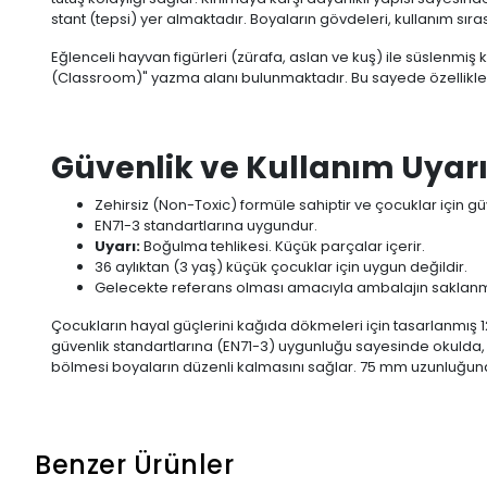
stant (tepsi) yer almaktadır. Boyaların gövdeleri, kullanım sıra
Eğlenceli hayvan figürleri (zürafa, aslan ve kuş) ile süslenmiş
(Classroom)" yazma alanı bulunmaktadır. Bu sayede özellikle o
Güvenlik ve Kullanım Uyarı
Zehirsiz (Non-Toxic) formüle sahiptir ve çocuklar için güv
EN71-3 standartlarına uygundur.
Uyarı:
Boğulma tehlikesi. Küçük parçalar içerir.
36 aylıktan (3 yaş) küçük çocuklar için uygun değildir.
Gelecekte referans olması amacıyla ambalajın saklanmas
Çocukların hayal güçlerini kağıda dökmeleri için tasarlanmış 12 
güvenlik standartlarına (EN71-3) uygunluğu sayesinde okulda, kre
bölmesi boyaların düzenli kalmasını sağlar. 75 mm uzunluğun
Benzer Ürünler