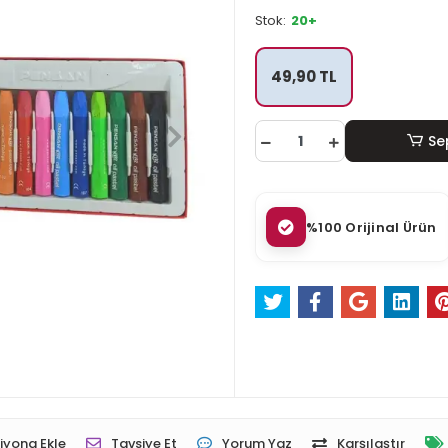
Stok:
20+
49,90 TL
Se
%100 Orijinal Ürün
iyona Ekle
Tavsiye Et
Yorum Yaz
Karşılaştır