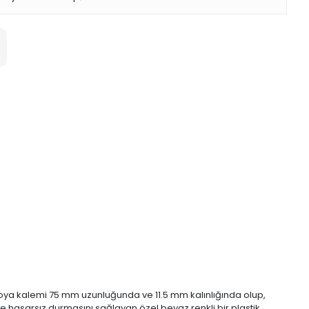
el boya kalemi 75 mm uzunluğunda ve 11.5 mm kalınlığında olup,
 ve hasarsız durmasını sağlayan özel beyaz renkli bir plastik