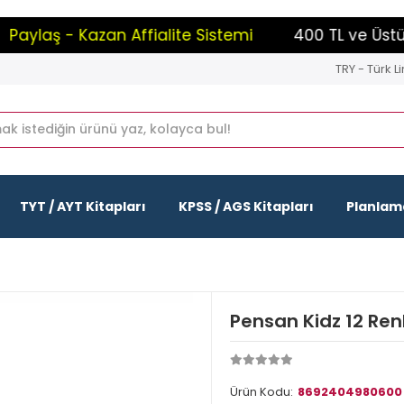
laş - Kazan Affialite Sistemi
400 TL ve Üstü Alış
TRY - Türk Li
TYT / AYT Kitapları
KPSS / AGS Kitapları
Planlama
Pensan Kidz 12 Ren
Ürün Kodu:
8692404980600