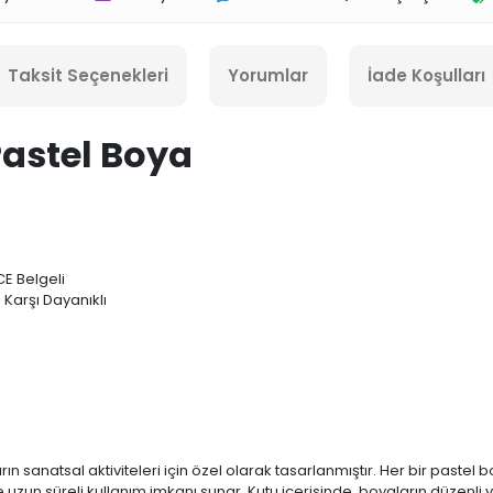
Taksit Seçenekleri
Yorumlar
İade Koşulları
Pastel Boya
E Belgeli
 Karşı Dayanıklı
arın sanatsal aktiviteleri için özel olarak tasarlanmıştır. Her bir past
de uzun süreli kullanım imkanı sunar. Kutu içerisinde, boyaların düzenli