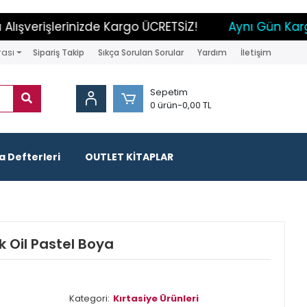
verişlerinizde Kargo ÜCRETSİZ!
Aynı Gün Kargo İ
rası
Sipariş Takip
Sıkça Sorulan Sorular
Yardım
İletişim
Sepetim
0 ürün
-
0,00 TL
 Defterleri
OUTLET KİTAPLAR
k Oil Pastel Boya
Kategori:
Kırtasiye Ürünleri