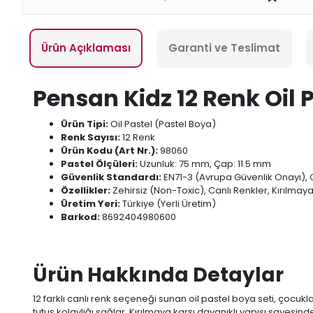
Ürün Açıklaması
Garanti ve Teslimat
Pensan Kidz 12 Renk Oil 
Ürün Tipi:
Oil Pastel (Pastel Boya)
Renk Sayısı:
12 Renk
Ürün Kodu (Art Nr.):
98060
Pastel Ölçüleri:
Uzunluk: 75 mm, Çap: 11.5 mm
Güvenlik Standardı:
EN71-3 (Avrupa Güvenlik Onayı), C
Özellikler:
Zehirsiz (Non-Toxic), Canlı Renkler, Kırılmaya
Üretim Yeri:
Türkiye (Yerli Üretim)
Barkod:
8692404980600
Ürün Hakkında Detaylar
12 farklı canlı renk seçeneği sunan oil pastel boya seti, çocukl
tutuş kolaylığı sağlar. Kırılmaya karşı dayanıklı yapısı sayesin