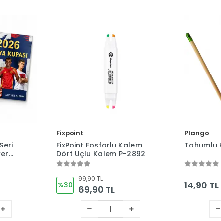
Fixpoint
Plango
Seri
FixPoint Fosforlu Kalem
Tohumlu 
ker
Dört Uçlu Kalem P-2892
eşil)
99,90 TL
14,90 TL
%30
69,90 TL