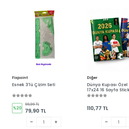
Fixpoint
Diğer
Esnek 3'lü Çizim Seti
Dünya Kupası Özel 
17x24 16 Sayfa Stic
Albüm (Mavi veya Y
99,99 TL
110,77 TL
%20
79,90 TL