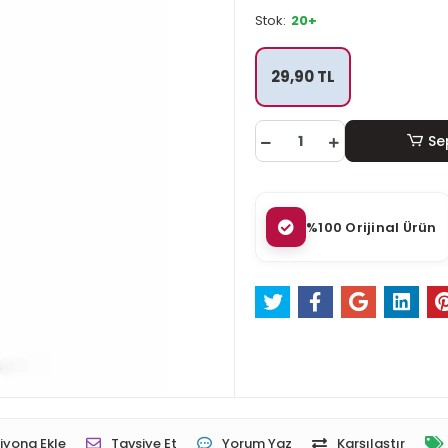
Stok:
20+
29,90 TL
Se
%100 Orijinal Ürün
iyona Ekle
Tavsiye Et
Yorum Yaz
Karşılaştır