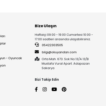
Bize Ulaşın
Haftaiçi 09:00 - 19:00 Cumartesi 10:00 -
ları
17:00 saatleri arasında ulaşabilirsiniz.
plar
05422303505
ı
bilgi@okuyandan.com
 Oyun - Oyuncak
Orta Mah. 673. Sok No:13/A 13/B
Mustafa Vural Apart. Adapazarı
syon
Sakarya
Bizi Takip Edin