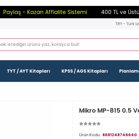
ylaş - Kazan Affialite Sistemi
400 TL ve Üstü Alı
TRY - Türk Li
TYT / AYT Kitapları
KPSS / AGS Kitapları
Planlama
Mikro MP-815 0.5 V
Ürün Kodu:
8681248746640