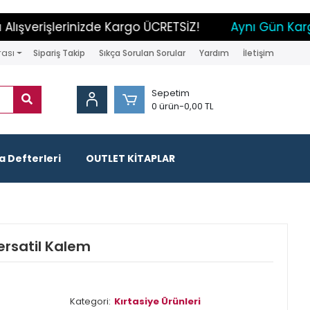
şverişlerinizde Kargo ÜCRETSİZ!
Aynı Gün Kargo 
rası
Sipariş Takip
Sıkça Sorulan Sorular
Yardım
İletişim
Sepetim
0 ürün
-
0,00 TL
 Defterleri
OUTLET KİTAPLAR
ersatil Kalem
Kategori:
Kırtasiye Ürünleri