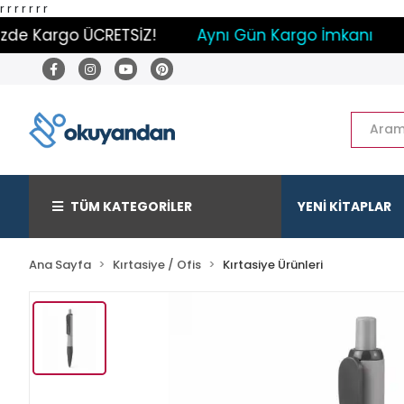
r
r
r
r
r r r
de Kargo ÜCRETSİZ!
Aynı Gün Kargo İmkanı
Pa
TÜM KATEGORİLER
YENİ KİTAPLAR
Ana Sayfa
Kırtasiye / Ofis
Kırtasiye Ürünleri