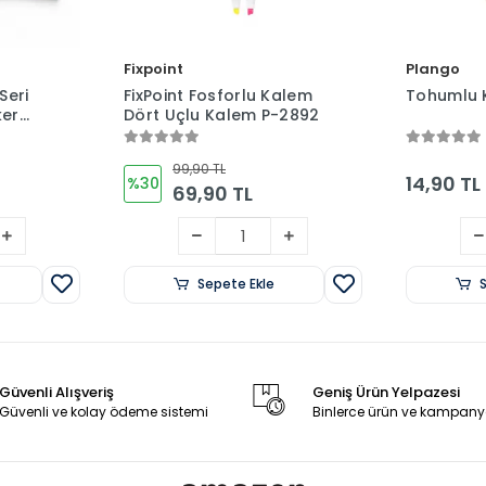
Fixpoint
Plango
Seri
FixPoint Fosforlu Kalem
Tohumlu 
ker
Dört Uçlu Kalem P-2892
eşil)
99,90 TL
14,90 TL
%30
69,90 TL
Sepete Ekle
Güvenli Alışveriş
Geniş Ürün Yelpazesi
Güvenli ve kolay ödeme sistemi
Binlerce ürün ve kampany