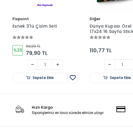
Fixpoint
Diğer
Esnek 3'lü Çizim Seti
Dünya Kupası Özel 
17x24 16 Sayfa Stic
Albüm (Mavi veya Y
99,99 TL
110,77 TL
%20
79,90 TL
Sepete Ekle
Sepete Ekle
Hızlı Kargo
Siparişleriniz en kısa sürede elinize ulaşır.