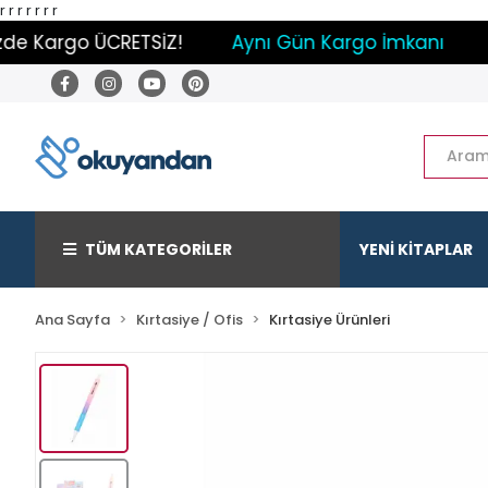
r
r
r
r
r r r
de Kargo ÜCRETSİZ!
Aynı Gün Kargo İmkanı
Pa
TÜM KATEGORİLER
YENİ KİTAPLAR
Ana Sayfa
Kırtasiye / Ofis
Kırtasiye Ürünleri