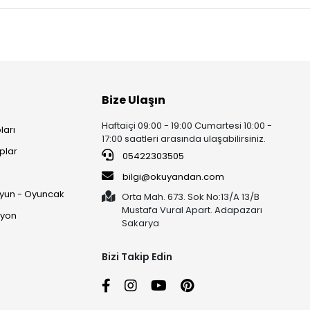
Bize Ulaşın
Haftaiçi 09:00 - 19:00 Cumartesi 10:00 -
ları
17:00 saatleri arasında ulaşabilirsiniz.
plar
05422303505
ı
bilgi@okuyandan.com
 Oyun - Oyuncak
Orta Mah. 673. Sok No:13/A 13/B
Mustafa Vural Apart. Adapazarı
syon
Sakarya
Bizi Takip Edin