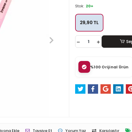
Stok:
20+
29,90 TL
Se
%100 Orijinal Ürün
iyona Ekle
Tavsiye Et
Yorum Yaz
Karşılaştır