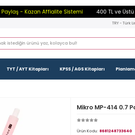
ylaş - Kazan Affialite Sistemi
400 TL ve Üstü Al
TRY - Türk Li
TYT / AYT Kitapları
KPSS / AGS Kitapları
Planlama
Mikro MP-414 0.7 P
Ürün Kodu:
8681248733640