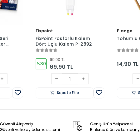
Fixpoint
Plango
Seri
FixPoint Fosforlu Kalem
Tohumlu 
ker
Dört Uçlu Kalem P-2892
eşil)
99,90 TL
14,90 TL
%30
69,90 TL
Sepete Ekle
Güvenli Alışveriş
Geniş Ürün Yelpazesi
Güvenli ve kolay ödeme sistemi
Binlerce ürün ve kampany