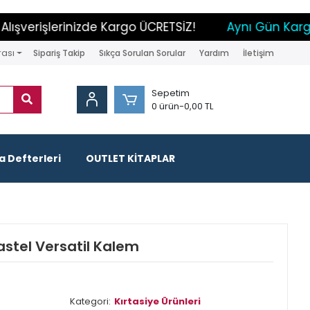
ışverişlerinizde Kargo ÜCRETSİZ!
Aynı Gün Kargo 
rası
Sipariş Takip
Sıkça Sorulan Sorular
Yardım
İletişim
Sepetim
0 ürün
-
0,00 TL
 Defterleri
OUTLET KİTAPLAR
astel Versatil Kalem
Kategori:
Kırtasiye Ürünleri