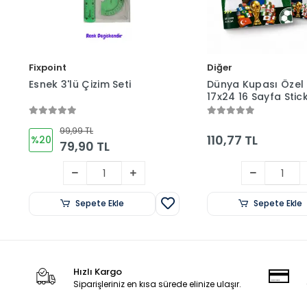
Fixpoint
Diğer
Esnek 3'lü Çizim Seti
Dünya Kupası Özel 
17x24 16 Sayfa Stic
Albüm (Mavi veya Y
99,99 TL
110,77 TL
%20
79,90 TL
Sepete Ekle
Sepete Ekle
Hızlı Kargo
Siparişleriniz en kısa sürede elinize ulaşır.