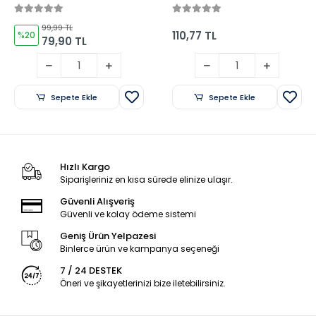
Sticker Albüm (Mavi
veya Yeşil)
99,99 TL
110,77 TL
%20
79,90 TL
Sepete Ekle
Sepete Ekle
Hızlı Kargo
Siparişleriniz en kısa sürede elinize ulaşır.
Güvenli Alışveriş
Güvenli ve kolay ödeme sistemi
Geniş Ürün Yelpazesi
Binlerce ürün ve kampanya seçeneği
7 / 24 DESTEK
Öneri ve şikayetlerinizi bize iletebilirsiniz.